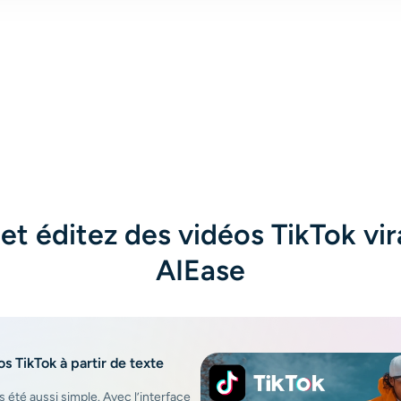
place. Silence falls; only his footsteps echo. He
brushes frozen pigeons, eyes a statuesque woman
in a red dress with wind-swept hair, and whispers,
"Perfect." He snaps again—a stronger reverse
shockwave. Time resumes: crowds move, pigeons
scatter, leaves fall. He melts into the city as the
camera cranes up. Fade to black.
et éditez des vidéos TikTok vir
AIEase
s TikTok à partir de texte
 été aussi simple. Avec l’interface