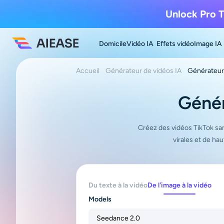
Unlock Pro T
Domicile
Vidéo IA
Effets vidéo
Image IA
Accueil
Générateur de vidéos IA
Générateur 
Génér
Créez des vidéos TikTok san
virales et de ha
Du texte à la vidéo
De l'image à la vidéo
Models
Seedance 2.0