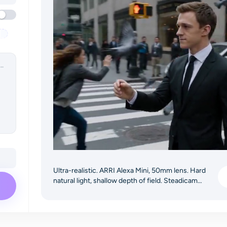
Ultra-realistic. ARRI Alexa Mini, 50mm lens. Hard
natural light, shallow depth of field. Steadicam
medium shot tracks a sharp young man in a black
suit walking through a busy street. He snaps his
fingers: a sharp white shockwave ripples out,
freezing dust, pigeons mid-flight, and pedestrians in