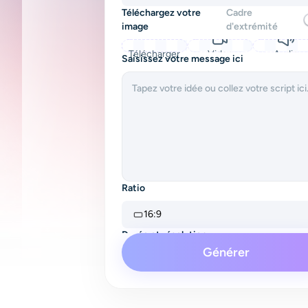
Téléchargez votre
Cadre
image
d'extrémité
Télécharger
Video
Audio
Saisissez votre message ici
Ratio
16:9
Durée et résolution
Générer
4s
480P
Audio