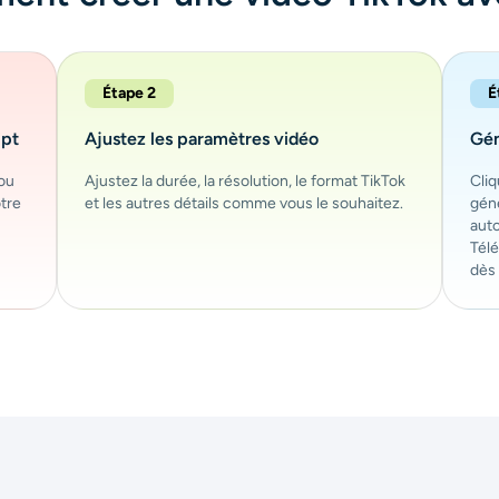
Étape 2
É
ipt
Ajustez les paramètres vidéo
Gén
 ou
Ajustez la durée, la résolution, le format TikTok
Cliq
otre
et les autres détails comme vous le souhaitez.
géné
aut
Télé
dès