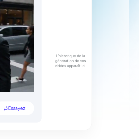
L'historique de la
génération de vos
vidéos apparaît ici.
Essayez