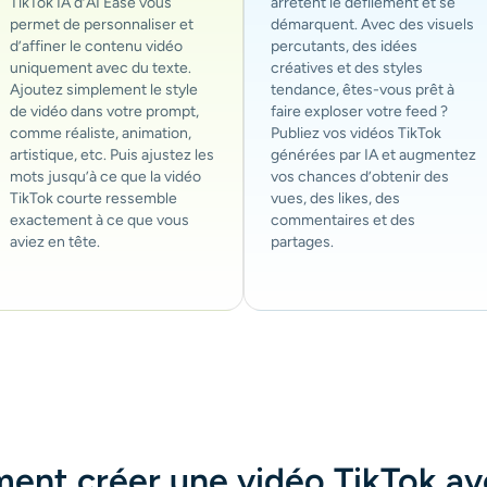
TikTok IA d’AI Ease vous
arrêtent le défilement et se
permet de personnaliser et
démarquent. Avec des visuels
d’affiner le contenu vidéo
percutants, des idées
uniquement avec du texte.
créatives et des styles
Ajoutez simplement le style
tendance, êtes-vous prêt à
de vidéo dans votre prompt,
faire exploser votre feed ?
comme réaliste, animation,
Publiez vos vidéos TikTok
artistique, etc. Puis ajustez les
générées par IA et augmentez
mots jusqu’à ce que la vidéo
vos chances d’obtenir des
TikTok courte ressemble
vues, des likes, des
exactement à ce que vous
commentaires et des
aviez en tête.
partages.
nt créer une vidéo TikTok ave