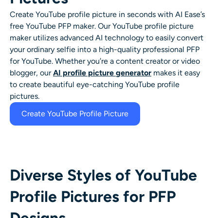
Générateur de tirs à la tête IA
Create YouTube profile picture in seconds with AI Ease’s
free YouTube PFP maker. Our YouTube profile picture
Créateur de photos d’identité
maker utilizes advanced AI technology to easily convert
your ordinary selfie into a high-quality professional PFP
Outils vidéo
for YouTube. Whether you’re a content creator or video
blogger, our
AI profile picture
g
enerator
makes it easy
to create beautiful eye-catching YouTube profile
Effets vidéo
pictures.
Create YouTube Profile Picture
Amplificateur vidéo
Suppression de filigrane vidéo
Diverse Styles of YouTube
Profile Pictures for PFP