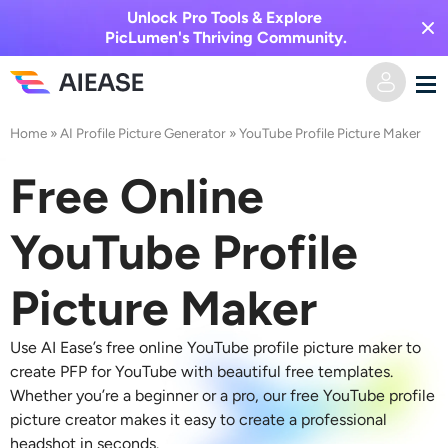
Unlock Pro Tools & Explore
PicLumen's Thriving Community.
Home
»
AI Profile Picture Generator
»
YouTube Profile Picture Maker
Domicile
Free Online
Vidéo IA
YouTube Profile
Effets vidéo
Texte en vidéo
Picture Maker
De l’image à la vidéo
Image IA
Use AI Ease’s free online YouTube profile picture maker to
Effets vidéo
Outils d’IA
Image vers image
create PFP for YouTube with beautiful free templates.
Whether you’re a beginner or a pro, our free YouTube profile
Générateur de baisers IA
Texte en image
picture creator makes it easy to create a professional
Prisée
Éditeur et créateur de photos
headshot in seconds.