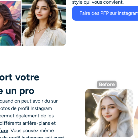
style qui vous convient.
Faire des PFP sur Instagra
ort votre
e un pro
quand on peut avoir du sur-
tos de profil Instagram
 permet également de les
ifférents arrière-plans et
fure
. Vous pouvez même
de profil Instagram soit aussi