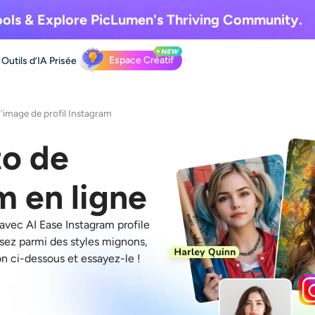
ols & Explore
PicLumen's Thriving Community.
Espace Créatif
Outils d’IA
Prisée
'image de profil Instagram
to de
m en ligne
avec AI Ease Instagram profile
sez parmi des styles mignons,
on ci-dessous et essayez-le !