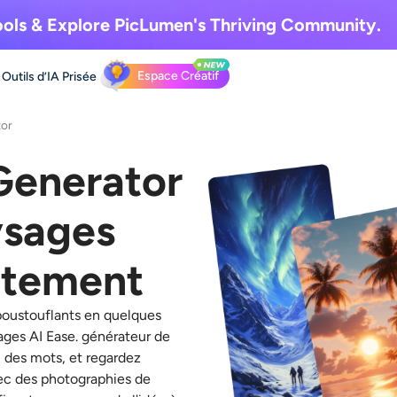
ols & Explore
PicLumen's Thriving Community.
Espace Créatif
Outils d’IA
Prisée
tor
Generator
ysages
uitement
poustouflants en quelques
ages AI Ease.
générateur de
c des mots, et regardez
ec des photographies de