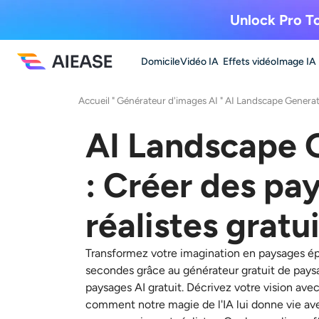
Unlock Pro To
Domicile
Vidéo IA
Effets vidéo
Image IA
Accueil
"
Générateur d'images AI
"
AI Landscape Genera
AI Landscape 
: Créer des pa
réalistes grat
Transformez votre imagination en paysages é
secondes grâce au générateur gratuit de pays
paysages AI gratuit
. Décrivez votre vision ave
comment notre magie de l'IA lui donne vie av