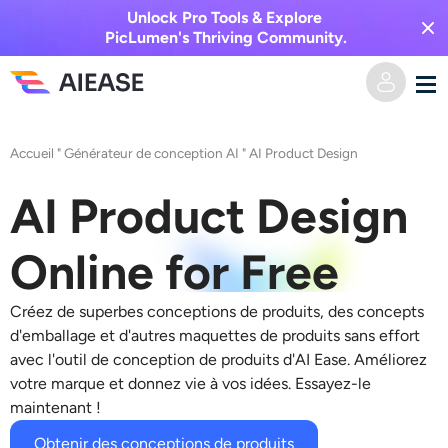
Unlock Pro Tools & Explore
PicLumen's Thriving Community.
Domicile
Accueil
"
Générateur de conception AI
"
AI Product Design
Vidéo IA
AI Product Design
Effets vidéo
Texte en vidéo
Online for Free
De l’image à la vidéo
Image IA
Créez de superbes conceptions de produits, des concepts
d'emballage et d'autres maquettes de produits sans effort
Effets vidéo
avec l'outil de conception de produits d'AI Ease. Améliorez
Outils d’IA
Image vers image
votre marque et donnez vie à vos idées. Essayez-le
maintenant !
Générateur de baisers IA
Texte en image
Prisée
Éditeur et créateur de photos
Obtenir des conceptions de produits