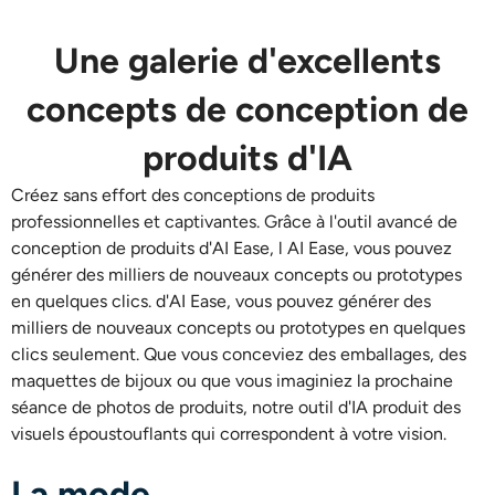
AI Recolor
Une galerie d'excellents
Générateur d’images stylisées par IA
concepts de conception de
Outils de portrait
produits d'IA
Créez sans effort des conceptions de produits
Changeur de coiffure
professionnelles et captivantes. Grâce à l'outil avancé de
conception de produits d'AI Ease, l
AI Ease, vous pouvez
Changeur de vêtements
générer des milliers de nouveaux concepts ou prototypes
en quelques clics.
d'AI Ease, vous pouvez générer des
milliers de nouveaux concepts ou prototypes en quelques
Bébé IA
clics seulement. Que vous conceviez des emballages, des
maquettes de bijoux ou que vous imaginiez la prochaine
Filtre AI
séance de photos de produits, notre outil d'IA produit des
visuels époustouflants qui correspondent à votre vision.
Générateur de tirs à la tête Pro
La mode