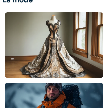
Générateur de tirs à la tête IA
Créateur de photos d’identité
Outils vidéo
Effets vidéo
Amplificateur vidéo
Suppression de filigrane vidéo