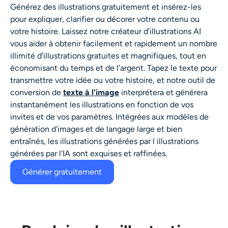
Générez des illustrations
gratuitement et insérez-les
Générateur de tirs à la tête IA
pour expliquer, clarifier ou décorer votre contenu ou
votre histoire. Laissez notre
créateur d'illustrations AI
Créateur de photos d’identité
vous aider à obtenir facilement et rapidement un nombre
illimité d'illustrations gratuites et magnifiques, tout en
Outils vidéo
économisant du temps et de l'argent. Tapez le texte pour
transmettre votre idée ou votre histoire, et notre outil de
Effets vidéo
conversion de
texte à l'image
interprétera et générera
instantanément les illustrations en fonction de vos
invites et de vos paramètres. Intégrées aux modèles de
Amplificateur vidéo
génération d'images et de langage large et bien
entraînés, les illustrations générées par l
illustrations
Suppression de filigrane vidéo
générées par l'IA
sont exquises et raffinées.
Générer gratuitement