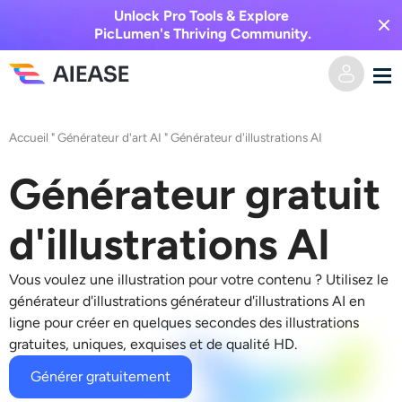
Unlock Pro Tools & Explore
PicLumen's Thriving Community.
Domicile
Accueil
"
Générateur d'art AI
"
Générateur d'illustrations AI
Vidéo IA
Générateur gratuit
Effets vidéo
Texte en vidéo
d'illustrations AI
De l’image à la vidéo
Image IA
Vous voulez une illustration pour votre contenu ? Utilisez le
générateur d'illustrations
générateur d'illustrations AI en
Effets vidéo
ligne
pour créer en quelques secondes des illustrations
Outils d’IA
Image vers image
gratuites, uniques, exquises et de qualité HD.
Générateur de baisers IA
Texte en image
Générer gratuitement
Prisée
Éditeur et créateur de photos