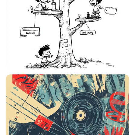
Générateur de tirs à la tête IA
Créateur de photos d’identité
Outils vidéo
Effets vidéo
Amplificateur vidéo
Suppression de filigrane vidéo