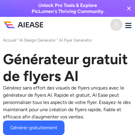
Unlock Pro Tools & Explore
PicLumen's Thriving Community.
Accueil
"
AI Design Generator
"
AI Flyer Generator
Domicile
Générateur gratuit
Vidéo IA
de flyers AI
Effets vidéo
Texte en vidéo
Générez sans effort des visuels de flyers uniques avec le
De l’image à la vidéo
Image IA
générateur de flyers AI
. Rapide et gratuit, AI Ease peut
personnaliser tous les aspects de votre flyer.
Essayez-le dès
Effets vidéo
maintenant pour une création de flyers rapide, fiable et
Outils d’IA
Image vers image
efficace afin d'augmenter vos ventes.
Générateur de baisers IA
Texte en image
Prisée
Éditeur et créateur de photos
Générer gratuitement