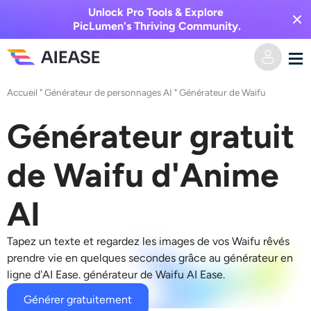
Unlock Pro Tools & Explore
PicLumen's Thriving Community.
Accueil
"
Générateur de personnages AI
"
Générateur de Waifu
Domicile
Générateur gratuit
Vidéo IA
de Waifu d'Anime
Effets vidéo
Texte en vidéo
AI
De l’image à la vidéo
Image IA
Tapez un texte et regardez les images de vos Waifu rêvés
Effets vidéo
Outils d’IA
Image vers image
prendre vie en quelques secondes grâce au générateur en
ligne d'AI Ease.
générateur de Waifu AI Ease
.
Générateur de baisers IA
Texte en image
Prisée
Éditeur et créateur de photos
Générer gratuitement