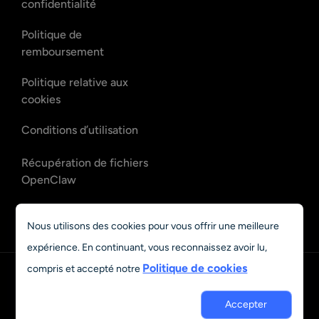
confidentialité
Politique de
remboursement
Politique relative aux
cookies
Conditions d’utilisation
Récupération de fichiers
OpenClaw
Récupération d’e-mails
Nous utilisons des cookies pour vous offrir une meilleure
OpenClaw
expérience. En continuant, vous reconnaissez avoir lu,
Politique de cookies
compris et accepté notre
Français
© 2023 - 2026 Grand Vision Tech Software Limited. All rights
Accepter