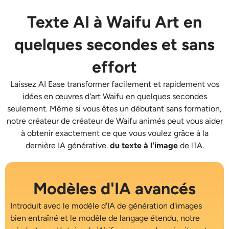
AI Recolor
Texte AI à Waifu Art en
Générateur d’images stylisées par IA
quelques secondes et sans
effort
Outils de portrait
Laissez AI Ease transformer facilement et rapidement vos
Changeur de coiffure
idées en œuvres d'art Waifu en quelques secondes
seulement. Même si vous êtes un débutant sans formation,
notre créateur de
créateur de Waifu animés
peut vous aider
Changeur de vêtements
à obtenir exactement ce que vous voulez grâce à la
dernière IA générative.
du texte à l'image
de l'IA.
Bébé IA
Filtre AI
Modèles d'IA avancés
Introduit avec le modèle d'IA de génération d'images
Générateur de tirs à la tête Pro
bien entraîné et le modèle de langage étendu, notre