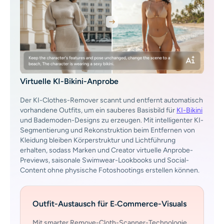
KI-Headshot-Generator
Passfoto-Ersteller
Video-Werkzeuge
Virtuelle KI-Bikini-Anprobe
Videoeffekte
Der KI-Clothes-Remover scannt und entfernt automatisch
vorhandene Outfits, um ein sauberes Basisbild für
KI-Bikini
Video-Verstärker
und Bademoden-Designs zu erzeugen. Mit intelligenter KI-
Segmentierung und Rekonstruktion beim Entfernen von
Kleidung bleiben Körperstruktur und Lichtführung
Video-Wasserzeichen-Entferner
erhalten, sodass Marken und Creator virtuelle Anprobe-
Previews, saisonale Swimwear-Lookbooks und Social-
Content ohne physische Fotoshootings erstellen können.
Outfit-Austausch für E‑Commerce-Visuals
Mit smarter Remove-Cloth-Scanner-Technologie