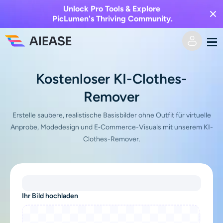
Unlock Pro Tools & Explore
PicLumen's Thriving Community.
Heim
Kostenloser KI-Clothes-
Remover
KI-Video
Erstelle saubere, realistische Basisbilder ohne Outfit für virtuelle
Videoeffekte
Text zu Video
Anprobe, Modedesign und E‑Commerce-Visuals mit unserem KI-
Clothes-Remover.
Bild zu Video
KI-Bild
Videoeffekte
KI-Werkzeuge
Bild zu Bild
Ihr Bild hochladen
KI-Kuss-Generator
Text zu Bild
Auszeichnung
Foto-Editor & -Creator