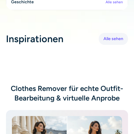
Geschichte
Alle sehen
KI neu einfärben
KI-Stil-Bildgenerator
Inspirationen
Hochformat-Werkzeuge
Alle sehen
Frisuren-Wechsler
Kleiderbügel
Clothes Remover für echte Outfit-
KI-Baby
Bearbeitung & virtuelle Anprobe
KI-Filter
Headshot-Generator Pro