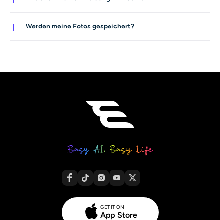
entfernt, um saubere Basisvisuals für virtuelle Anprobe,
Lade dein Bild hoch, wende den KI-Cloth-Remover an,
Modedesign und E‑Commerce-Workflows zu erstellen.
und das System scannt und entfernt Kleidungsschichten
Werden meine Fotos gespeichert?
automatisch. Anschließend kannst du neue Outfits,
Nein. Alle Bilder werden sicher verarbeitet und weder
Bikinis oder Fashion-Designs für virtuelle Anprobe oder
wiederverwendet noch geteilt.
kreative Zwecke aufbringen.
GET IT ON
App Store