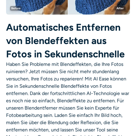
KI-Headshot-Generator
Passfoto-Ersteller
Automatisches Entfernen
Video-Werkzeuge
von Blendeffekten aus
Fotos in Sekundenschnelle
Videoeffekte
Haben Sie Probleme mit Blendeffekten, die Ihre Fotos
Video-Verstärker
ruinieren? Jetzt müssen Sie nicht mehr stundenlang
versuchen, Ihre Fotos zu reparieren! Mit AI Ease können
Sie in Sekundenschnelle Blendeffekte von Fotos
Video-Wasserzeichen-Entferner
entfernen. Dank der fortschrittlichen AI-Technologie war
es noch nie so einfach, Blendeffekte zu entfernen. Für
unseren Blendentferner müssen Sie kein Experte für
Fotobearbeitung sein. Laden Sie einfach Ihr Bild hoch,
malen Sie über die Blendung oder Reflexion, die Sie
entfernen möchten, und lassen Sie unser Tool seine