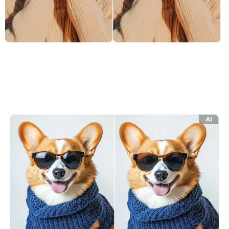
KI neu einfärben
KI-Stil-Bildgenerator
Hochformat-Werkzeuge
Frisuren-Wechsler
Kleiderbügel
KI-Baby
KI-Filter
Headshot-Generator Pro