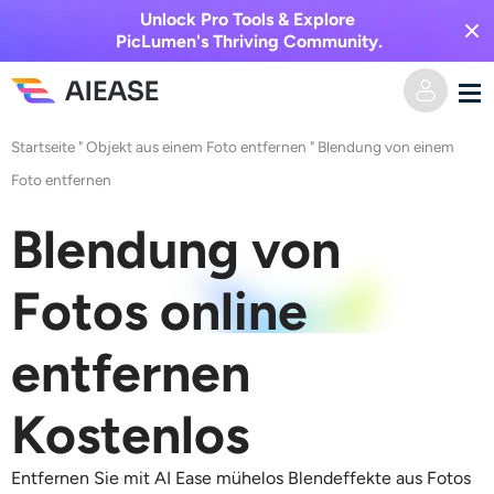
Unlock Pro Tools & Explore
PicLumen's Thriving Community.
Startseite
"
Objekt aus einem Foto entfernen
"
Blendung von einem
Heim
Foto entfernen
KI-Video
Blendung von
Videoeffekte
Text zu Video
Fotos online
Bild zu Video
KI-Bild
entfernen
Videoeffekte
KI-Werkzeuge
Bild zu Bild
Kostenlos
KI-Kuss-Generator
Text zu Bild
Auszeichnung
Foto-Editor & -Creator
Entfernen Sie mit AI Ease mühelos Blendeffekte aus Fotos