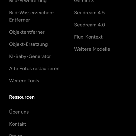
Bild-Erweiterung
Gemini 3
Bild-Wasserzeichen-
Seedream 4.5
Entferner
Seedream 4.0
Objektentferner
Flux-Kontext
Objekt-Ersetzung
Weitere Modelle
KI-Baby-Generator
Alte Fotos restaurieren
Weitere Tools
Ressourcen
Über uns
Kontakt