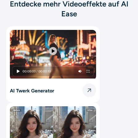
Entdecke mehr Videoeffekte auf AI
Ease
AI Twerk Generator