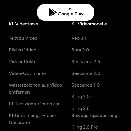
GET IT ON
Google Play
KI-Videotools
KI-Videomodelle
Text zu Video
Veo 3.1
Bild zu Video
Sora 2.0
Videoeffekte
Seedance 2.5
Video-Optimierer
Seedance 2.0
Wasserzeichen aus Video
Seedance 1.0
entfernen
Kling 3.0
KI-Tanzvideo-Generator
Kling 2.6
KI-Umarmungs-Video-
Bewegungssteuerung
Generator
Kling 2.6 Pro