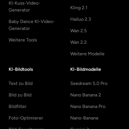
KI-Kuss-Video-
Kling 2.1
Generator
Hailuo 2.3
Baby Dance KI-Video-
Generator
Wan 2.5
Weitere Tools
Wan 2.2
Weitere Modelle
KI-Bildtools
KI-Bildmodelle
Text zu Bild
Seedream 5.0 Pro
Bild zu Bild
Nano Banana 2
Bildfilter
Nano Banana Pro
Foto-Optimierer
Nano-Banane