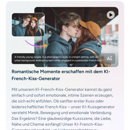
KI-Headshot-Generator
Passfoto-Ersteller
Video-Werkzeuge
Videoeffekte
Video-Verstärker
Romantische Momente erschaffen mit dem KI-
French-Kiss-Generator
Video-Wasserzeichen-Entferner
Mit unserem KI-French-Kiss-Generator kannst du ganz
einfach und sofort emotionale, intime Szenen erzeugen,
die sich echt anfühlen. Ob sanfter erster Kuss oder
leidenschaftlicher French Kiss – unser KI-Kussgenerator
versteht Mimik, Bewegung und emotionale Verbindung.
Das Ergebnis? Eine glaubwürdige Kussszene, die Liebe,
Nähe und Chemie einfängt! Unser KI-French-Kiss-