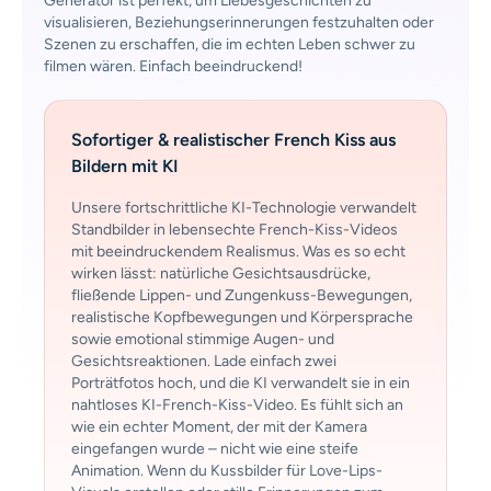
Generator ist perfekt, um Liebesgeschichten zu
visualisieren, Beziehungserinnerungen festzuhalten oder
Szenen zu erschaffen, die im echten Leben schwer zu
filmen wären. Einfach beeindruckend!
Sofortiger & realistischer French Kiss aus
Bildern mit KI
Unsere fortschrittliche KI-Technologie verwandelt
Standbilder in lebensechte French-Kiss-Videos
mit beeindruckendem Realismus. Was es so echt
wirken lässt: natürliche Gesichtsausdrücke,
fließende Lippen- und Zungenkuss-Bewegungen,
realistische Kopfbewegungen und Körpersprache
sowie emotional stimmige Augen- und
Gesichtsreaktionen. Lade einfach zwei
Porträtfotos hoch, und die KI verwandelt sie in ein
nahtloses KI-French-Kiss-Video. Es fühlt sich an
wie ein echter Moment, der mit der Kamera
eingefangen wurde – nicht wie eine steife
Animation. Wenn du Kussbilder für Love-Lips-