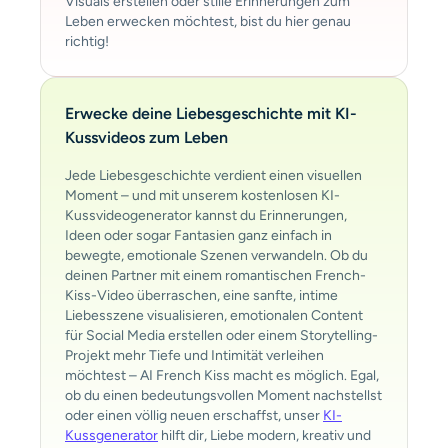
Visuals erstellen oder stille Erinnerungen zum
Leben erwecken möchtest, bist du hier genau
richtig!
Erwecke deine Liebesgeschichte mit KI-
Kussvideos zum Leben
Jede Liebesgeschichte verdient einen visuellen
Moment – und mit unserem kostenlosen KI-
Kussvideogenerator kannst du Erinnerungen,
Ideen oder sogar Fantasien ganz einfach in
bewegte, emotionale Szenen verwandeln. Ob du
deinen Partner mit einem romantischen French-
Kiss-Video überraschen, eine sanfte, intime
Liebesszene visualisieren, emotionalen Content
für Social Media erstellen oder einem Storytelling-
Projekt mehr Tiefe und Intimität verleihen
möchtest – AI French Kiss macht es möglich. Egal,
ob du einen bedeutungsvollen Moment nachstellst
oder einen völlig neuen erschaffst, unser
KI-
Kussgenerator
hilft dir, Liebe modern, kreativ und