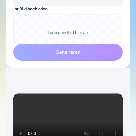
Unterstützte KI-Modelle
KI-Umarmungsgenerator
Foto-Verstärker
Ihr Bild hochladen
Seedream 5.0 Pro
Nano Banana Pro
Seedream 4.5
Nano Banane
Flux Kontext
KI-Tanzgenerator
Objekt-Entferner
Lege dein Bild hier ab.
Unterstützte KI-Modelle
Wasserzeichen-Entferner
Seedance 2.0
Kling 2.6 Motion Control
Veo 3.1
Generieren
Sora 2.0
Kling 2.6 Pro
Kling 2.1 Master
Hailuo 2.3
Hintergrund-Entferner
Wan 2.5
KI-Hintergrund
Restaurierung von Fotos
KI-Extender
KI-Ersatz