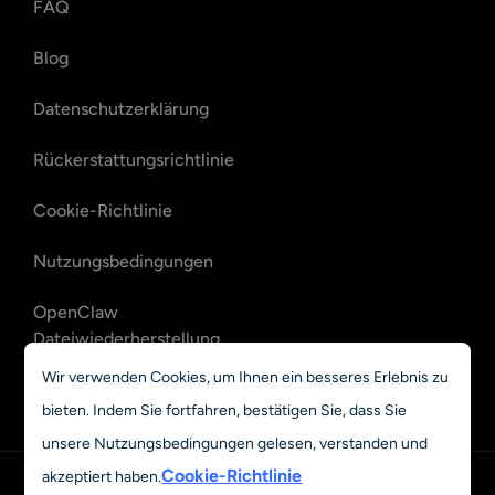
FAQ
Blog
Datenschutzerklärung
Rückerstattungsrichtlinie
Cookie-Richtlinie
Nutzungsbedingungen
OpenClaw
Dateiwiederherstellung
Wir verwenden Cookies, um Ihnen ein besseres Erlebnis zu
OpenClaw E-Mail-
bieten. Indem Sie fortfahren, bestätigen Sie, dass Sie
Wiederherstellung
unsere Nutzungsbedingungen gelesen, verstanden und
Cookie-Richtlinie
akzeptiert haben.