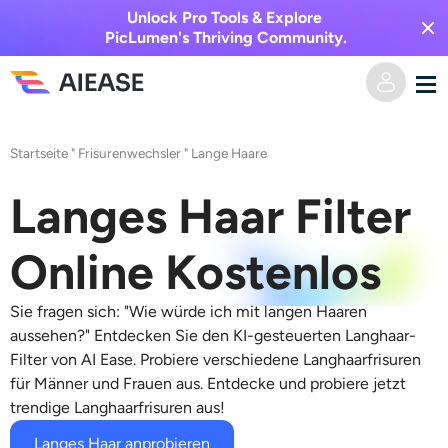
Unlock Pro Tools & Explore
PicLumen's Thriving Community.
Heim
Startseite
"
Frisurenwechsler
"
Lange Haare
KI-Video
Langes Haar Filter
Videoeffekte
Text zu Video
Online Kostenlos
Bild zu Video
KI-Bild
Sie fragen sich: "Wie würde ich mit langen Haaren
aussehen?" Entdecken Sie den KI-gesteuerten Langhaar-
Videoeffekte
Filter von AI Ease. Probiere verschiedene Langhaarfrisuren
KI-Werkzeuge
Bild zu Bild
für Männer und Frauen aus. Entdecke und probiere jetzt
trendige Langhaarfrisuren aus!
KI-Kuss-Generator
Text zu Bild
Auszeichnung
Foto-Editor & -Creator
Langes Haar anprobieren