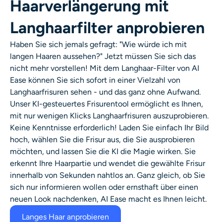
Haarverlängerung mit
KI-Headshot-Generator
Langhaarfilter anprobieren
Passfoto-Ersteller
Haben Sie sich jemals gefragt: "Wie würde ich mit
langen Haaren aussehen?" Jetzt müssen Sie sich das
Video-Werkzeuge
nicht mehr vorstellen! Mit dem Langhaar-Filter von AI
Ease können Sie sich sofort in einer Vielzahl von
Videoeffekte
Langhaarfrisuren sehen - und das ganz ohne Aufwand.
Unser KI-gesteuertes Frisurentool ermöglicht es Ihnen,
mit nur wenigen Klicks Langhaarfrisuren auszuprobieren.
Video-Verstärker
Keine Kenntnisse erforderlich! Laden Sie einfach Ihr Bild
hoch, wählen Sie die Frisur aus, die Sie ausprobieren
Video-Wasserzeichen-Entferner
möchten, und lassen Sie die KI die Magie wirken. Sie
erkennt Ihre Haarpartie und wendet die gewählte Frisur
innerhalb von Sekunden nahtlos an. Ganz gleich, ob Sie
sich nur informieren wollen oder ernsthaft über einen
neuen Look nachdenken, AI Ease macht es Ihnen leicht.
Langes Haar anprobieren