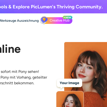
ols & Explore
PicLumen's Thriving Community.
Creative Hub
Werkzeuge
Auszeichnung
line
 sofort mit Pony sehen!
. Pony mit Vorhang, geteilter
arschnitt bekommen.