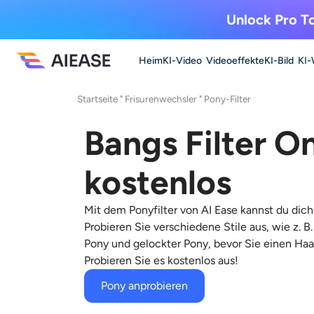
Unlock Pro To
Heim
KI-Video
Videoeffekte
KI-Bild
KI-
Startseite
"
Frisurenwechsler
"
Pony-Filter
Bangs Filter On
kostenlos
Mit dem Ponyfilter von AI Ease kannst du dich
Probieren Sie verschiedene Stile aus, wie z. B
Pony und gelockter Pony, bevor Sie einen Ha
Probieren Sie es kostenlos aus!
Pony anprobieren