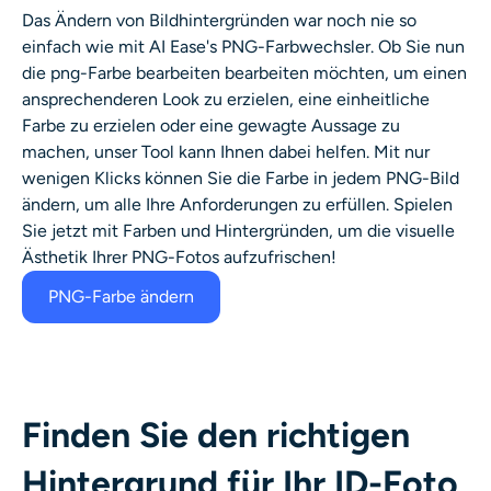
KI-Headshot-Generator
Das Ändern von Bildhintergründen war noch nie so
einfach wie mit AI Ease's
PNG-Farbwechsler
. Ob Sie nun
die
png-Farbe bearbeiten
bearbeiten möchten, um einen
Passfoto-Ersteller
ansprechenderen Look zu erzielen, eine einheitliche
Farbe zu erzielen oder eine gewagte Aussage zu
Video-Werkzeuge
machen, unser Tool kann Ihnen dabei helfen. Mit nur
wenigen Klicks können Sie die Farbe in jedem PNG-Bild
Videoeffekte
ändern, um alle Ihre Anforderungen zu erfüllen. Spielen
Sie jetzt mit Farben und Hintergründen, um die visuelle
Video-Verstärker
Ästhetik Ihrer PNG-Fotos aufzufrischen!
PNG-Farbe ändern
Video-Wasserzeichen-Entferner
Finden Sie den richtigen
Hintergrund für Ihr ID-Foto