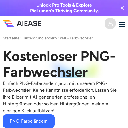
Unlock Pro Tools & Explore
PicLumen's Thriving Community.
Startseite
"
Hintergrund ändern
"
PNG-Farbwechsler
Heim
Kostenloser PNG-
KI-Video
Farbwechsler
Videoeffekte
Text zu Video
Einfach
PNG-Farbe ändern
jetzt mit unserem
PNG-
Bild zu Video
KI-Bild
Farbwechsler
! Keine Kenntnisse erforderlich. Lassen Sie
Ihre Bilder mit AI-generierten professionellen
Videoeffekte
Hintergründen oder soliden Hintergründen in einem
KI-Werkzeuge
Bild zu Bild
einzigen Klick aufblitzen!
KI-Kuss-Generator
Text zu Bild
Auszeichnung
Foto-Editor & -Creator
PNG-Farbe ändern