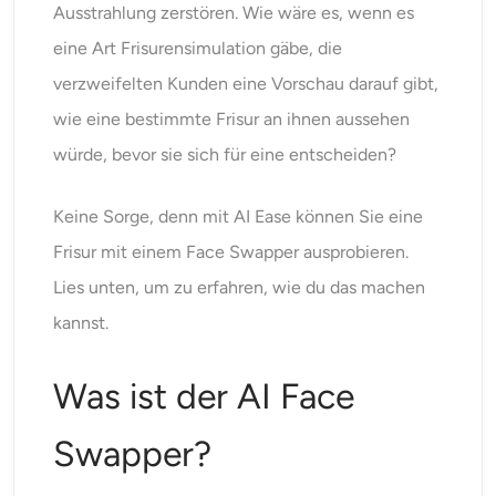
Ausstrahlung zerstören. Wie wäre es, wenn es
KI-Headshot-Generator
eine Art Frisurensimulation gäbe, die
Passfoto-Ersteller
verzweifelten Kunden eine Vorschau darauf gibt,
wie eine bestimmte Frisur an ihnen aussehen
Video-Werkzeuge
würde, bevor sie sich für eine entscheiden?
Videoeffekte
Keine Sorge, denn mit AI Ease können Sie eine
Frisur mit einem Face Swapper ausprobieren.
Video-Verstärker
Lies unten, um zu erfahren, wie du das machen
Video-Wasserzeichen-Entferner
kannst.
Was ist der AI Face
Swapper?