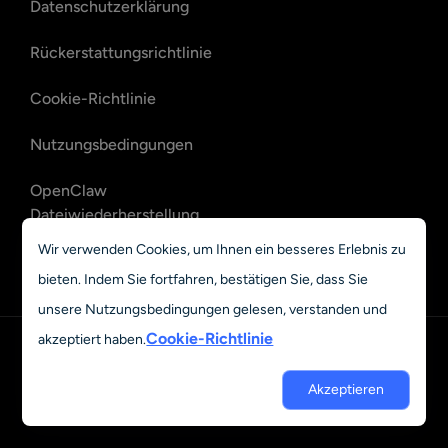
Datenschutzerklärung
Rückerstattungsrichtlinie
Cookie-Richtlinie
Nutzungsbedingungen
OpenClaw
Dateiwiederherstellung
Wir verwenden Cookies, um Ihnen ein besseres Erlebnis zu
OpenClaw E-Mail-
bieten. Indem Sie fortfahren, bestätigen Sie, dass Sie
Wiederherstellung
unsere Nutzungsbedingungen gelesen, verstanden und
Cookie-Richtlinie
akzeptiert haben.
Deutsch
© 2023 - 2026 Grand Vision Tech Software Limited. All rights
Akzeptieren
reserved.