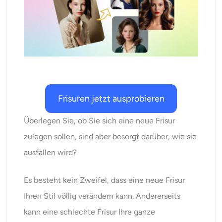
KI neu einfärben
KI-Stil-Bildgenerator
Hochformat-Werkzeuge
Frisuren-Wechsler
Frisuren jetzt ausprobieren
Kleiderbügel
Überlegen Sie, ob Sie sich eine neue Frisur
zulegen sollen, sind aber besorgt darüber, wie sie
KI-Baby
ausfallen wird?
KI-Filter
Es besteht kein Zweifel, dass eine neue Frisur
Ihren Stil völlig verändern kann. Andererseits
Headshot-Generator Pro
kann eine schlechte Frisur Ihre ganze