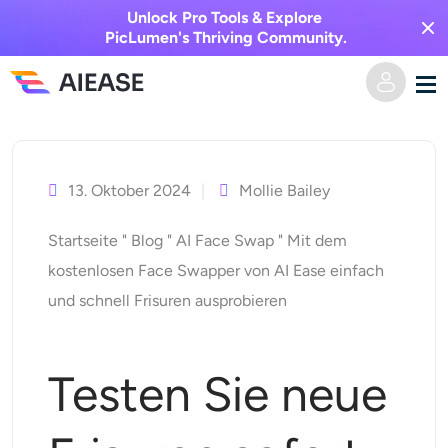
Unlock Pro Tools & Explore
PicLumen's Thriving Community.
Zum
Heim
Inhalt
springen
13. Oktober 2024
Mollie Bailey
KI-Video
Startseite
"
Blog
"
AI Face Swap
"
Mit dem
Videoeffekte
Text zu Video
kostenlosen Face Swapper von AI Ease einfach
und schnell Frisuren ausprobieren
Bild zu Video
KI-Bild
Videoeffekte
KI-Werkzeuge
Bild zu Bild
Testen Sie neue
KI-Kuss-Generator
Text zu Bild
Auszeichnung
Foto-Editor & -Creator