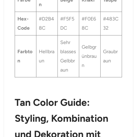
n
Hex-
#D2B4
#F5F5
#F0E6
#483C
Code
8C
DC
8C
32
Sehr
Gelbgr
Farbto
Hellbra
blasses
Graubr
ünbrau
n
un
Gelbbr
aun
n
aun
Tan Color Guide:
Styling, Kombination
und Dekoration mit