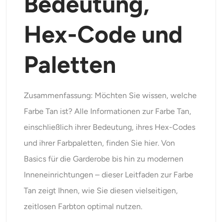
Bedeutung,
Unterstützte KI-Modelle
KI-Umarmungsgenerator
Foto-Verstärker
Seedream 5.0 Pro
Nano Banana Pro
Seedream 4.5
Hex-Code und
Nano Banane
Flux Kontext
KI-Tanzgenerator
Objekt-Entferner
Paletten
Unterstützte KI-Modelle
Wasserzeichen-Entferner
Seedance 2.0
Kling 2.6 Motion Control
Veo 3.1
Sora 2.0
Kling 2.6 Pro
Kling 2.1 Master
Hailuo 2.3
Zusammenfassung: Möchten Sie wissen, welche
Hintergrund-Entferner
Wan 2.5
Farbe Tan ist? Alle Informationen zur Farbe Tan,
KI-Hintergrund
einschließlich ihrer Bedeutung, ihres Hex-Codes
und ihrer Farbpaletten, finden Sie hier. Von
Restaurierung von Fotos
Basics für die Garderobe bis hin zu modernen
Inneneinrichtungen – dieser Leitfaden zur Farbe
KI-Extender
Tan zeigt Ihnen, wie Sie diesen vielseitigen,
KI-Ersatz
zeitlosen Farbton optimal nutzen.