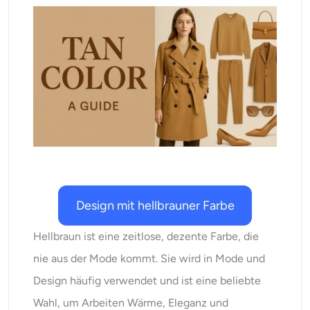
KI neu einfärben
KI-Stil-Bildgenerator
Hochformat-Werkzeuge
Frisuren-Wechsler
Kleiderbügel
Design mit hellbrauner Farbe
KI-Baby
Hellbraun ist eine zeitlose, dezente Farbe, die
KI-Filter
nie aus der Mode kommt. Sie wird in Mode und
Design häufig verwendet und ist eine beliebte
Headshot-Generator Pro
Wahl, um Arbeiten Wärme, Eleganz und