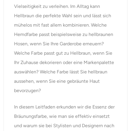
KI-Headshot-Generator
Vielseitigkeit zu verleihen. Im Alltag kann
Hellbraun die perfekte Wahl sein und lässt sich
Passfoto-Ersteller
mühelos mit fast allem kombinieren. Welche
Hemdfarbe passt beispielsweise zu hellbraunen
Video-Werkzeuge
Hosen, wenn Sie Ihre Garderobe erneuern?
Videoeffekte
Welche Farbe passt gut zu Hellbraun, wenn Sie
Ihr Zuhause dekorieren oder eine Markenpalette
Video-Verstärker
auswählen? Welche Farbe lässt Sie hellbraun
aussehen, wenn Sie eine gebräunte Haut
Video-Wasserzeichen-Entferner
bevorzugen?
In diesem Leitfaden erkunden wir die Essenz der
Bräunungsfarbe, wie man sie effektiv einsetzt
und warum sie bei Stylisten und Designern nach