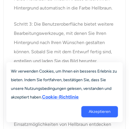
Hintergrund automatisch in die Farbe Hellbraun.
Schritt 3: Die Benutzeroberfläche bietet weitere
Bearbeitungswerkzeuge, mit denen Sie Ihren
Hintergrund nach Ihren Wünschen gestalten
können. Sobald Sie mit dem Entwurf fertig sind,
erstellen und laden Sie das Bild herunter.
Wir verwenden Cookies, um Ihnen ein besseres Erlebnis zu
Schlussfolgerung
bieten. Indem Sie fortfahren, bestätigen Sie, dass Sie
unsere Nutzungsbedingungen gelesen, verstanden und
Hellbraun ist ein Klassiker, der überall, wo er
Cookie-Richtlinie
akzeptiert haben.
verwendet wird, Tiefe, Wärme und Eleganz
Akzeptieren
verleiht. Hier können Sie die vielseitigen
Einsatzmöglichkeiten von Hellbraun entdecken