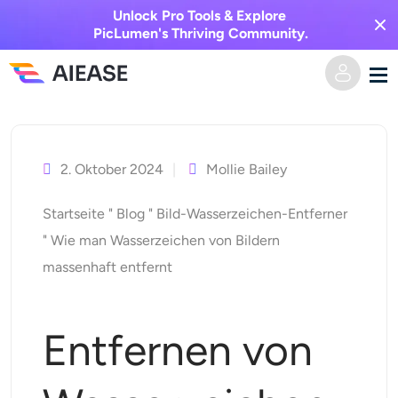
Unlock Pro Tools & Explore
PicLumen's Thriving Community.
Zum
Heim
Inhalt
springen
2. Oktober 2024
Mollie Bailey
KI-Video
Startseite
"
Blog
"
Bild-Wasserzeichen-Entferner
Videoeffekte
Text zu Video
"
Wie man Wasserzeichen von Bildern
massenhaft entfernt
Bild zu Video
KI-Bild
Videoeffekte
KI-Werkzeuge
Bild zu Bild
Entfernen von
KI-Kuss-Generator
Text zu Bild
Auszeichnung
Foto-Editor & -Creator