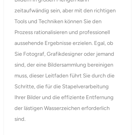
KI-Headshot-Generator
zeitaufwändig sein, aber mit den richtigen
Passfoto-Ersteller
Tools und Techniken können Sie den
Prozess rationalisieren und professionell
Video-Werkzeuge
aussehende Ergebnisse erzielen. Egal, ob
Sie Fotograf, Grafikdesigner oder jemand
Videoeffekte
sind, der eine Bildersammlung bereinigen
Video-Verstärker
muss, dieser Leitfaden führt Sie durch die
Schritte, die für die Stapelverarbeitung
Video-Wasserzeichen-Entferner
Ihrer Bilder und die effiziente Entfernung
der lästigen Wasserzeichen erforderlich
sind.