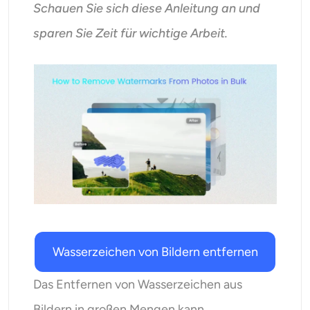
Schauen Sie sich diese Anleitung an und
KI neu einfärben
sparen Sie Zeit für wichtige Arbeit.
KI-Stil-Bildgenerator
Hochformat-Werkzeuge
Frisuren-Wechsler
Kleiderbügel
KI-Baby
KI-Filter
Wasserzeichen von Bildern entfernen
Headshot-Generator Pro
Das Entfernen von Wasserzeichen aus
Bildern in großen Mengen kann