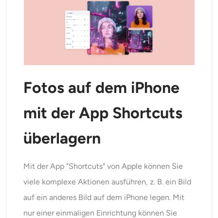
KI-Headshot-Generator
Passfoto-Ersteller
Video-Werkzeuge
Fotos auf dem iPhone
Videoeffekte
mit der App Shortcuts
Video-Verstärker
überlagern
Video-Wasserzeichen-Entferner
Mit der App "Shortcuts" von Apple können Sie
viele komplexe Aktionen ausführen, z. B. ein Bild
auf ein anderes Bild auf dem iPhone legen. Mit
nur einer einmaligen Einrichtung können Sie