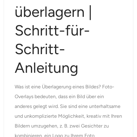
Unterstützte KI-Modelle
überlagern |
KI-Umarmungsgenerator
Foto-Verstärker
Seedream 5.0 Pro
Nano Banana Pro
Seedream 4.5
Nano Banane
Flux Kontext
KI-Tanzgenerator
Schritt-für-
Objekt-Entferner
Unterstützte KI-Modelle
Wasserzeichen-Entferner
Schritt-
Seedance 2.0
Kling 2.6 Motion Control
Veo 3.1
Sora 2.0
Kling 2.6 Pro
Kling 2.1 Master
Hailuo 2.3
Hintergrund-Entferner
Anleitung
Wan 2.5
KI-Hintergrund
Was ist eine Überlagerung eines Bildes? Foto-
Restaurierung von Fotos
Overlays bedeuten, dass ein Bild über ein
anderes gelegt wird. Sie sind eine unterhaltsame
KI-Extender
und unkomplizierte Möglichkeit, kreativ mit Ihren
Bildern umzugehen, z. B. zwei Gesichter zu
KI-Ersatz
kombinieren, ein Logo zu Ihrem Foto