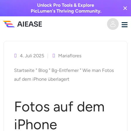
Unlock Pro Tools & Explore
PicLumen's Thriving Community.
Zum
Heim
Inhalt
springen
4. Juli 2025
Mariaflores
KI-Video
Startseite
"
Blog
"
Bg-Entferner
"
Wie man Fotos
Videoeffekte
Text zu Video
auf dem iPhone überlagert
Bild zu Video
KI-Bild
Fotos auf dem
Videoeffekte
KI-Werkzeuge
Bild zu Bild
iPhone
KI-Kuss-Generator
Text zu Bild
Auszeichnung
Foto-Editor & -Creator