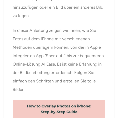
KI neu einfärben
hinzuzufügen oder ein Bild über ein anderes Bild
zu legen.
KI-Stil-Bildgenerator
In dieser Anleitung zeigen wir Ihnen, wie Sie
Hochformat-Werkzeuge
Fotos auf dem iPhone mit verschiedenen
Methoden überlagern können, von der in Apple
Frisuren-Wechsler
integrierten App "Shortcuts" bis zur bequemeren
Kleiderbügel
Online-Lösung AI Ease. Es ist keine Erfahrung in
der Bildbearbeitung erforderlich. Folgen Sie
KI-Baby
einfach den Schritten und erstellen Sie tolle
Bilder!
KI-Filter
Headshot-Generator Pro