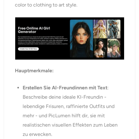
color to clothing to art style.
Hauptmerkmale:
Erstellen Sie AI-Freundinnen mit Text
:
Beschreibe deine ideale KI-Freundin -
lebendige Frisuren, raffinierte Outfits und
mehr - und PicLumen hilft dir, sie mit
realistischen visuellen Effekten zum Leben
zu erwecken.