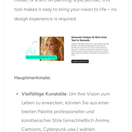
tool makes it easy to bring your vision to life – no
design experience is required.
Hauptmerkmale:
Vielfältige Kunststile
: Um Ihre Vision zum
Leben zu erwecken, können Sie aus einer
breiten Palette professioneller und
künstlerischer Stile (einschließlich Anime,
Cartoons, Cyberpunk usw.) wählen.