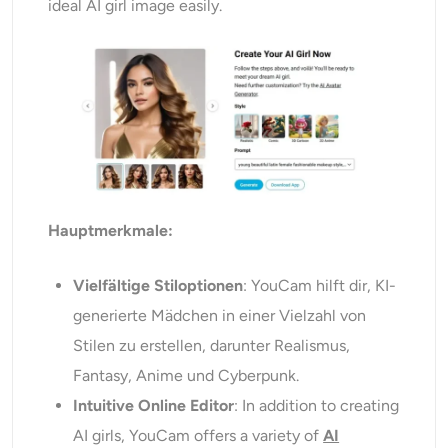
ideal AI girl image easily.
Hauptmerkmale:
Vielfältige Stiloptionen
: YouCam hilft dir, KI-
generierte Mädchen in einer Vielzahl von
Stilen zu erstellen, darunter Realismus,
Fantasy, Anime und Cyberpunk.
Intuitive Online Editor
: In addition to creating
AI girls, YouCam offers a variety of
AI