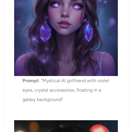
Prompt
: “Mystical AI girlfriend with violet
eyes, crystal accessories, floating in a
galaxy background”