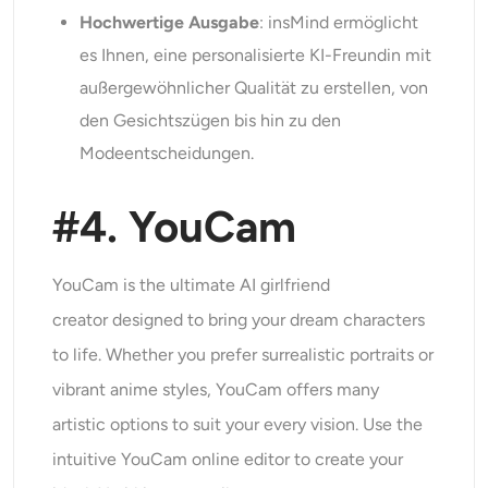
Hochwertige Ausgabe
: insMind ermöglicht
es Ihnen, eine personalisierte KI-Freundin mit
außergewöhnlicher Qualität zu erstellen, von
den Gesichtszügen bis hin zu den
Modeentscheidungen.
#4.
YouCam
YouCam is the ultimate AI girlfriend
creator designed to bring your dream characters
to life. Whether you prefer surrealistic portraits or
vibrant anime styles, YouCam offers many
artistic options to suit your every vision. Use the
intuitive YouCam online editor to create your