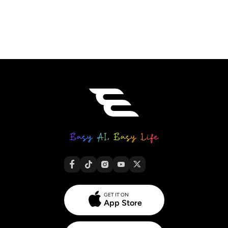
GET IT ON
App Store