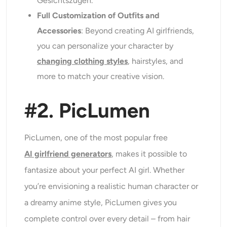
Gesichtszügen.
Full Customization of Outfits and
Accessories
: Beyond creating AI girlfriends,
you can personalize your character by
changing clothing styles
, hairstyles, and
more to match your creative vision.
#2. PicLumen
PicLumen, one of the most popular free
AI girlfriend generators
, makes it possible to
fantasize about your perfect AI girl. Whether
you’re envisioning a realistic human character or
a dreamy anime style, PicLumen gives you
complete control over every detail – from hair