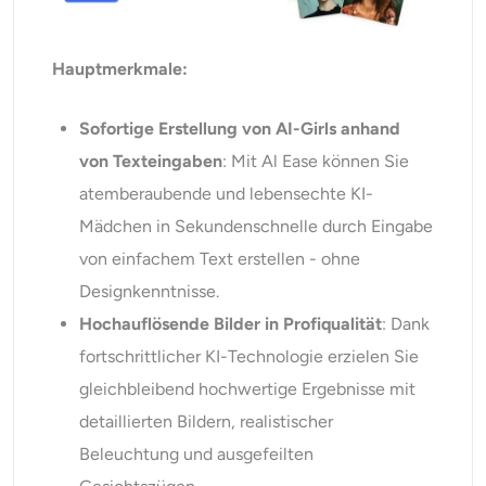
Hauptmerkmale:
Sofortige Erstellung von AI-Girls anhand
von Texteingaben
: Mit Al Ease können Sie
atemberaubende und lebensechte KI-
Mädchen in Sekundenschnelle durch Eingabe
von einfachem Text erstellen - ohne
Designkenntnisse.
Hochauflösende Bilder in Profiqualität
: Dank
fortschrittlicher KI-Technologie erzielen Sie
gleichbleibend hochwertige Ergebnisse mit
detaillierten Bildern, realistischer
Beleuchtung und ausgefeilten