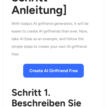
Anleitung]
With today’s AI girlfriend generators, it will be
easier to create AI girlfriends than ever. Now,
take AI Ease as an example, and follow the
simple steps to create your own AI girlfriend
free:
Create AI Girlfriend Free
Schritt
1.
Beschreiben Sie