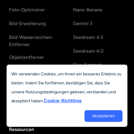
Foto-Optimierer
Nano-Banane
Bild-Erweiterung
Gemini 3
Bild-Wasserzeichen-
Seedream 4.5
Entferner
Seedream 4.0
Objektentferner
Flux-Kontext
Objekt-Ersetzung
Wir verwenden Cookies, um Ihnen ein besseres Erlebnis zu
Weitere Modelle
bieten. Indem Sie fortfahren, bestätigen Sie, dass Sie
KI-Baby-Generator
unsere Nutzungsbedingungen gelesen, verstanden und
Alte Fotos restaurieren
Cookie-Richtlinie
akzeptiert haben.
Weitere Tools
Akzeptieren
Ressourcen