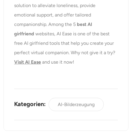
solution to alleviate loneliness, provide
emotional support, and offer tailored
companionship. Among the 5
best AI
girlfriend
websites, AI Ease is one of the best
free AI girlfriend tools that help you create your
perfect virtual companion. Why not give it a try?
Visit AI Ease
and use it now!
Kategorien:
AI-Bilderzeugung