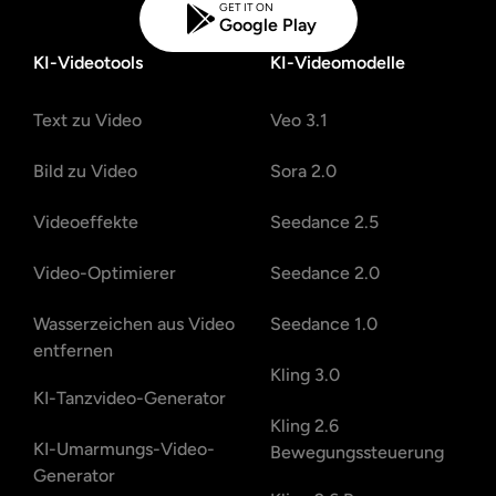
GET IT ON
Google Play
KI-Videotools
KI-Videomodelle
Text zu Video
Veo 3.1
Bild zu Video
Sora 2.0
Videoeffekte
Seedance 2.5
Video-Optimierer
Seedance 2.0
Wasserzeichen aus Video
Seedance 1.0
entfernen
Kling 3.0
KI-Tanzvideo-Generator
Kling 2.6
KI-Umarmungs-Video-
Bewegungssteuerung
Generator