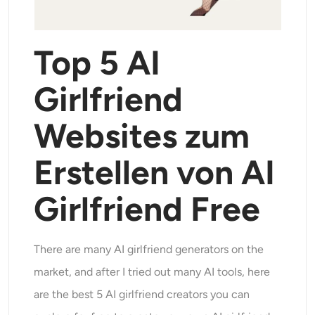
KI-Headshot-Generator
Passfoto-Ersteller
Top 5 AI
Girlfriend
Video-Werkzeuge
Websites zum
Videoeffekte
Erstellen von AI
Video-Verstärker
Girlfriend Free
Video-Wasserzeichen-Entferner
There are many AI girlfriend generators on the
market, and after I tried out many AI tools, here
are the best 5 AI girlfriend creators you can