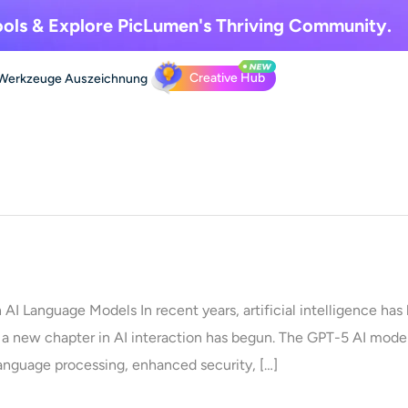
ols & Explore
PicLumen's Thriving Community.
Creative Hub
Werkzeuge
Auszeichnung
AI Language Models In recent years, artificial intelligence h
a new chapter in AI interaction has begun. The GPT-5 AI model 
language processing, enhanced security, […]