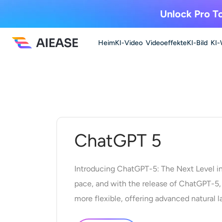
Unlock Pro To
Heim
KI-Video
Videoeffekte
KI-Bild
KI-
Zum
Inhalt
springen
ChatGPT 5
Introducing ChatGPT-5: The Next Level in 
pace, and with the release of ChatGPT-5, 
more flexible, offering advanced natural 