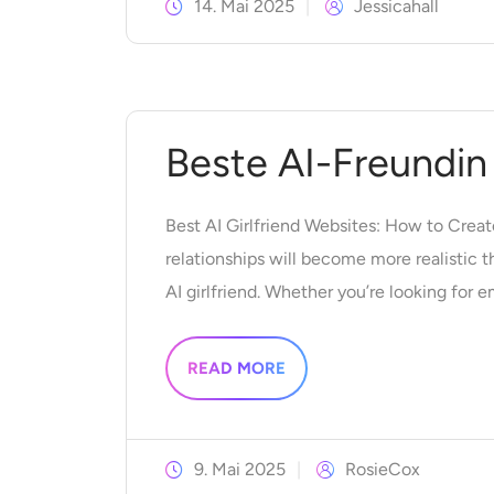
14. Mai 2025
Jessicahall
Beste AI-Freundin
Best AI Girlfriend Websites: How to Creat
relationships will become more realistic t
AI girlfriend. Whether you’re looking for e
READ MORE
9. Mai 2025
RosieCox