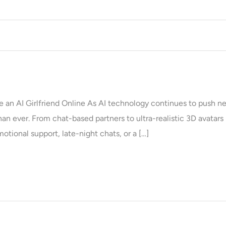
e an AI Girlfriend Online As AI technology continues to push ne
han ever. From chat-based partners to ultra-realistic 3D avatars 
motional support, late-night chats, or a […]