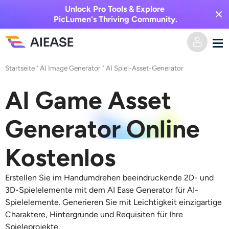
Unlock Pro Tools & Explore
PicLumen's Thriving Community.
Startseite
"
AI Image Generator
"
AI Spiel-Asset-Generator
Heim
AI Game Asset
KI-Video
Generator Online
Videoeffekte
Text zu Video
Kostenlos
Bild zu Video
KI-Bild
Erstellen Sie im Handumdrehen beeindruckende 2D- und
Videoeffekte
KI-Werkzeuge
Bild zu Bild
3D-Spielelemente mit dem AI Ease Generator für AI-
Spielelemente. Generieren Sie mit Leichtigkeit einzigartige
KI-Kuss-Generator
Text zu Bild
Charaktere, Hintergründe und Requisiten für Ihre
Auszeichnung
Foto-Editor & -Creator
Spieleprojekte.