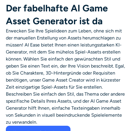
KI-Headshot-Generator
Der fabelhafte AI Game
Asset Generator ist da
Passfoto-Ersteller
Erwecken Sie Ihre Spielideen zum Leben, ohne sich mit
Video-Werkzeuge
der manuellen Erstellung von Assets herumschlagen zu
müssen! AI Ease bietet Ihnen einen leistungsstarken KI-
Generator, mit dem Sie mühelos Spiel-Assets erstellen
Videoeffekte
können. Wählen Sie einfach den gewünschten Stil und
geben Sie einen Text ein, der Ihre Vision beschreibt. Egal,
Video-Verstärker
ob Sie Charaktere, 3D-Hintergründe oder Requisiten
benötigen, unser Game Asset Creator wird in kürzester
Video-Wasserzeichen-Entferner
Zeit einzigartige Spiel-Assets für Sie erstellen.
Beschreiben Sie einfach den Stil, das Thema oder andere
spezifische Details Ihres Assets, und der AI Game Asset
Generator hilft Ihnen, einfache Texteingaben innerhalb
von Sekunden in visuell beeindruckende Spielelemente
zu verwandeln.