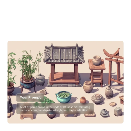
KI neu einfärben
KI-Stil-Bildgenerator
Hochformat-Werkzeuge
Frisuren-Wechsler
Kleiderbügel
KI-Baby
KI-Filter
Headshot-Generator Pro