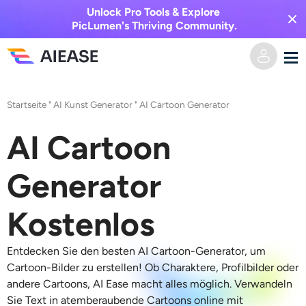
Unlock Pro Tools & Explore
PicLumen's Thriving Community.
Heim
Startseite
"
AI Kunst Generator
"
AI Cartoon Generator
KI-Video
AI Cartoon
Videoeffekte
Text zu Video
Generator
Bild zu Video
KI-Bild
Kostenlos
Videoeffekte
KI-Werkzeuge
Bild zu Bild
Entdecken Sie den besten AI Cartoon-Generator, um
Cartoon-Bilder zu erstellen! Ob Charaktere, Profilbilder oder
KI-Kuss-Generator
andere Cartoons, AI Ease macht alles möglich. Verwandeln
Text zu Bild
Auszeichnung
Foto-Editor & -Creator
Sie Text in atemberaubende Cartoons online mit