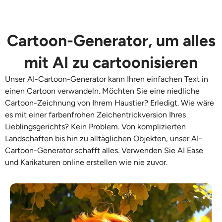
KI neu einfärben
Cartoon-Generator, um alles
KI-Stil-Bildgenerator
mit AI zu cartoonisieren
Hochformat-Werkzeuge
Unser
AI-Cartoon-Generator
kann Ihren einfachen Text in
Frisuren-Wechsler
einen Cartoon verwandeln. Möchten Sie eine
niedliche
Cartoon-Zeichnung
von Ihrem Haustier? Erledigt. Wie wäre
es mit einer farbenfrohen Zeichentrickversion Ihres
Kleiderbügel
Lieblingsgerichts? Kein Problem. Von komplizierten
Landschaften bis hin zu alltäglichen Objekten, unser
AI-
KI-Baby
Cartoon-Generator
schafft alles. Verwenden Sie AI Ease
und
Karikaturen online erstellen
wie nie zuvor.
KI-Filter
Headshot-Generator Pro