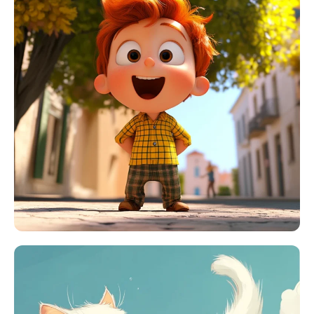
KI-Headshot-Generator
Passfoto-Ersteller
Video-Werkzeuge
Videoeffekte
Video-Verstärker
Video-Wasserzeichen-Entferner