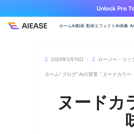
Unlock Pro To
ホーム
AI動画
動画エフェクト
AI画像
A
コ
ン
テ
2025年5月15日
ロージー・コッ
ン
ホーム
"
ブログ
"
AIの背景
「ヌードカラー
ツ
へ
ス
ヌードカ
キ
ッ
プ