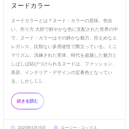
AIヘッドショットジェネレーター
ヌードカラー
パスポート写真メーカー
ヌードカラーとは？ヌード・カラーの意味、色合
い、作り方 大胆で鮮やかな色に支配された世界の中
ビデオツール
で、ヌード・カラーはその静かな魅力、控えめなエ
レガンス、比類ない多用途性で際立っている。ミニ
ビデオエフェクト
マリズム、洗練された実体、時代を超越した魅力と
しばしば結びつけられるヌードは、ファッション、
ビデオエンハンサー
美容、インテリア・デザインの定番色となってい
る。しかし [...]...
動画ウォーターマーク削除ツール
続きを読む
2025年5月15日
ロージー・コックス