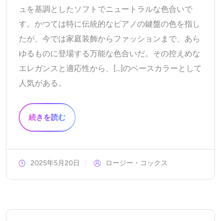
ュを基調としたソフトでニュートラルな色合いで
AIリカラー
す。かつては特に伝統的なピアノの鍵盤の色を指し
AIスタイル画像ジェネレーター
たが、今では家庭装飾からファッションまで、あら
ゆるものに登場する万能な色合いだ。その控えめな
ポートレートツール
エレガンスと適応性から、[...]のベースカラーとして
人気がある。
ヘアスタイルチェンジャー
続きを読む
衣類チェンジャー
AIベイビー
2025年5月20日
ロージー・コックス
AIフィルター
ヘッドショットジェネレータープロ