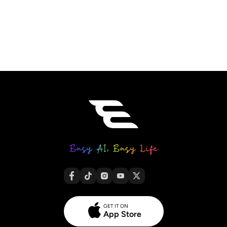
GET IT ON
App Store