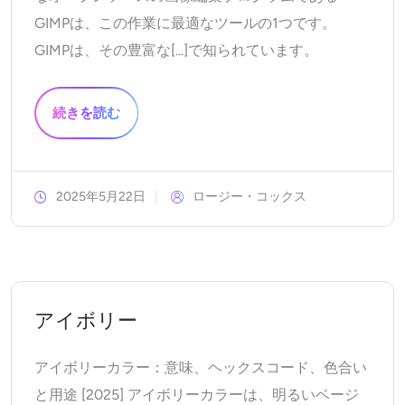
サポートされている AI モデル
AIハグジェネレーター
GIMPは、この作業に最適なツールの1つです。
フォトエンハンサー
Seedream 5.0 Pro
Nano Banana Pro
Seedream 4.5
GIMPは、その豊富な[...]で知られています。
ナノバナナ
フラックス Kontext
AIダンスジェネレーター
オブジェクトリムーバー
サポートされている AI モデル
続きを読む
透かしリムーバー
Seedance 2.0
Kling 2.6 Motion Control
Veo 3.1
Sora 2.0
Kling 2.6 Pro
Kling 2.1 Master
Hailuo 2.3
背景リムーバー
Wan 2.5
2025年5月22日
ロージー・コックス
AIの背景
写真の復元
アイボリー
AIエクステンダー
アイボリーカラー：意味、ヘックスコード、色合い
AIリプレイサー
と用途 [2025] アイボリーカラーは、明るいベージ