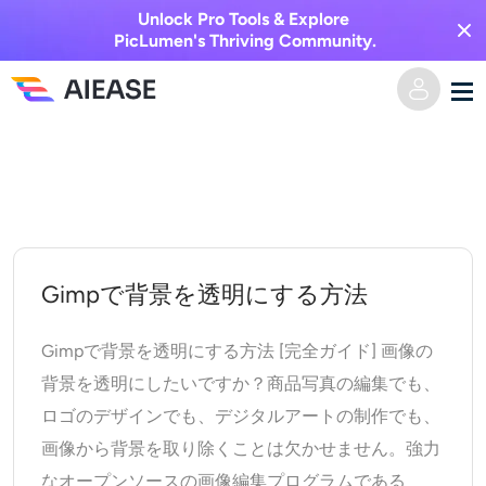
Unlock Pro Tools & Explore
PicLumen's Thriving Community.
コ
ホーム
ン
テ
AI動画
ン
ツ
動画エフェクト
テキストからビデオへ
Gimpで背景を透明にする方法
へ
ス
画像からビデオへ
AI画像
Gimpで背景を透明にする方法 [完全ガイド] 画像の
キ
背景を透明にしたいですか？商品写真の編集でも、
ビデオエフェクト
ッ
AIツール
画像から画像へ
ロゴのデザインでも、デジタルアートの制作でも、
プ
画像から背景を取り除くことは欠かせません。強力
AIキスジェネレーター
テキストから画像へ
プライシング
写真編集＆クリエイター
なオープンソースの画像編集プログラムである