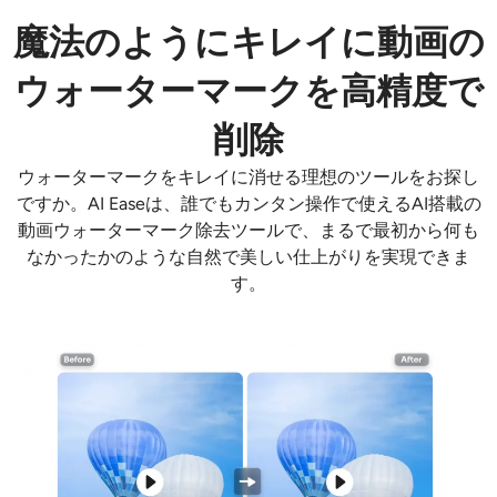
AIリカラー
魔法のようにキレイに動画の
ウォーターマークを高精度で
AIスタイル画像ジェネレーター
削除
ポートレートツール
ウォーターマークをキレイに消せる理想のツールをお探し
ヘアスタイルチェンジャー
ですか。AI Easeは、誰でもカンタン操作で使えるAI搭載の
動画ウォーターマーク除去ツールで、まるで最初から何も
なかったかのような自然で美しい仕上がりを実現できま
衣類チェンジャー
す。
AIベイビー
AIフィルター
ヘッドショットジェネレータープロ