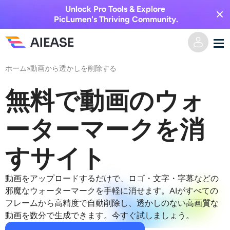
Unlock Pro Tools & Explore
PicLumen's Thriving Community.
ホーム
»
動画から透かしを削除する
ホーム
無料で動画のウォ
AI動画
ーターマークを消
動画エフェクト
テキストからビデオへ
すサイト
画像からビデオへ
AI画像
動画をアップロードするだけで、ロゴ・文字・字幕などの
ビデオエフェクト
AIツール
画像から画像へ
邪魔なウォーターマークを手軽に消せます。AIがすべての
フレームから高精度で自動削除し、透かしのない高画質な
AIキスジェネレーター
テキストから画像へ
動画を数分で生成できます。今すぐ試しましょう。
プライシング
写真編集＆クリエイター