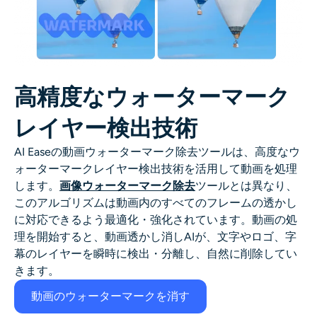
AIヘッドショットジェネレーター
パスポート写真メーカー
ビデオツール
高精度なウォーターマーク
レイヤー検出技術
ビデオエフェクト
AI Easeの動画ウォーターマーク除去ツールは、高度なウ
ビデオエンハンサー
ォーターマークレイヤー検出技術を活用して動画を処理
します。
画像ウォーターマーク除去
ツールとは異なり、
このアルゴリズムは動画内のすべてのフレームの透かし
動画ウォーターマーク削除ツール
に対応できるよう最適化・強化されています。動画の処
理を開始すると、動画透かし消しAIが、文字やロゴ、字
幕のレイヤーを瞬時に検出・分離し、自然に削除してい
きます。
動画のウォーターマークを消す