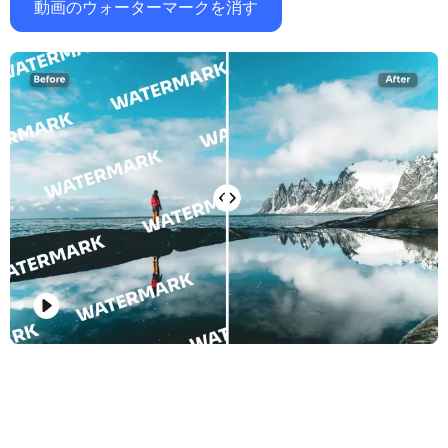
動画のウォーターマークを消す
サポートされている AI モデル
AIハグジェネレーター
フォトエンハンサー
Seedream 5.0 Pro
Nano Banana Pro
Seedream 4.5
ナノバナナ
フラックス Kontext
AIダンスジェネレーター
オブジェクトリムーバー
サポートされている AI モデル
透かしリムーバー
Seedance 2.0
Kling 2.6 Motion Control
Veo 3.1
Sora 2.0
Kling 2.6 Pro
Kling 2.1 Master
Hailuo 2.3
背景リムーバー
Wan 2.5
AIの背景
写真の復元
AIエクステンダー
AIリプレイサー