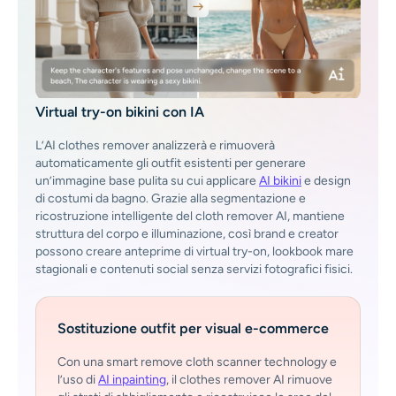
Generatore di colpi alla testa AI
Creatore di foto per passaporti
Strumenti video
Virtual try-on bikini con IA
L’AI clothes remover analizzerà e rimuoverà
Effetti video
automaticamente gli outfit esistenti per generare
un’immagine base pulita su cui applicare
AI bikini
e design
di costumi da bagno. Grazie alla segmentazione e
Potenziatore video
ricostruzione intelligente del cloth remover AI, mantiene
struttura del corpo e illuminazione, così brand e creator
possono creare anteprime di virtual try-on, lookbook mare
Rimozione filigrana video
stagionali e contenuti social senza servizi fotografici fisici.
Sostituzione outfit per visual e-commerce
Con una smart remove cloth scanner technology e
l’uso di
AI inpainting
, il clothes remover AI rimuove