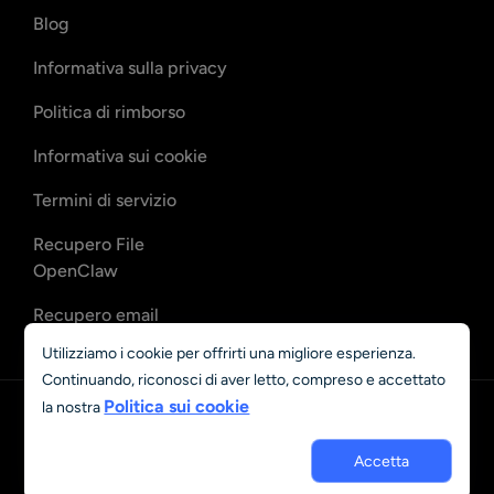
Blog
Informativa sulla privacy
Politica di rimborso
Informativa sui cookie
Termini di servizio
Recupero File
OpenClaw
Recupero email
OpenClaw
Utilizziamo i cookie per offrirti una migliore esperienza.
Continuando, riconosci di aver letto, compreso e accettato
Politica sui cookie
la nostra
Italiano
© 2023 - 2026 Grand Vision Tech Software Limited. All rights
Accetta
reserved.