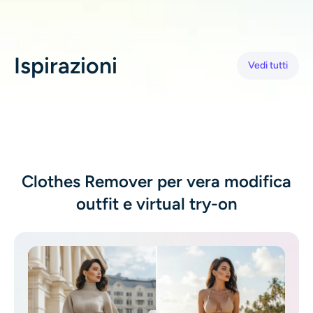
Ricolorazione AI
Generatore di immagini con stile AI
Ispirazioni
Vedi tutti
Strumenti per ritratti
Cambio acconciatura
Cambio vestiti
Clothes Remover per vera modifica
outfit e virtual try-on
Bambino AI
Filtro AI
Generatore di colpi alla testa Pro