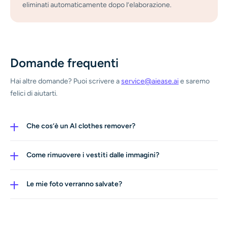
eliminati automaticamente dopo l’elaborazione.
Domande frequenti
Hai altre domande? Puoi scrivere a
service@aiease.ai
e saremo
felici di aiutarti.
Che cos’è un AI clothes remover?
L’AI clothes remover è uno smart tool di editing outfit
che analizza e rimuove gli strati di abbigliamento dalle
Come rimuovere i vestiti dalle immagini?
immagini per creare visual base puliti per virtual try-on,
Carica la tua immagine, applica l’AI cloth remover e il
fashion design e flussi di lavoro e-commerce.
sistema analizzerà e rimuoverà automaticamente gli
Le mie foto verranno salvate?
strati di tessuto. Potrai poi applicare nuovi outfit, bikini o
No. Tutte le immagini vengono elaborate in modo sicuro
design fashion per virtual try-on o usi creativi.
e non vengono riutilizzate né condivise.