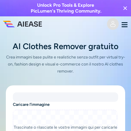
Unlock Pro Tools & Explore
PicLumen's Thriving Community.
Casa
AI Clothes Remover gratuito
AI Video
Crea immagini base pulite e realistiche senza outfit per virtual try-
on, fashion design e visual e-commerce con il nostro AI clothes
remover.
Effetti video
Da testo a video
Da immagine a video
Immagine AI
Effetti video
Caricare l'immagine
Strumenti di intelligenza artificiale
Da immagine a immagine
Generatore di baci AI
Da testo a immagine
Prezzi
Editor e creatore di foto
Trascinate o rilasciate le vostre immagini qui per caricarle