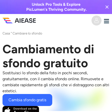
Unlock Pro Tools & Explore
PicLumen's Thriving Community.
Casa
"
Cambiare lo sfondo
Casa
Cambiamento di
AI Video
sfondo gratuito
Effetti video
Da testo a video
Sostituisci lo sfondo della foto
in pochi secondi,
Da immagine a video
Immagine AI
gratuitamente, con il
cambia sfondo online
. Rimuovete e
cambiate rapidamente gli sfondi che vi distraggono con altri
Effetti video
estetici.
Strumenti di intelligenza artificiale
Da immagine a immagine
Cambia sfondo gratis
Generatore di baci AI
Da testo a immagine
Prezzi
Editor e creatore di foto