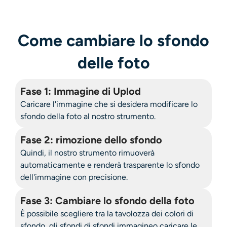
Ricolorazione AI
Come cambiare lo sfondo
Generatore di immagini con stile AI
delle foto
Strumenti per ritratti
Fase 1: Immagine di Uplod
Cambio acconciatura
Caricare l'immagine che si desidera
modificare lo
sfondo della foto
al nostro strumento.
Cambio vestiti
Fase 2: rimozione dello sfondo
Bambino AI
Quindi, il nostro strumento rimuoverà
automaticamente e renderà trasparente lo sfondo
dell'immagine con precisione.
Filtro AI
Fase 3: Cambiare lo sfondo della foto
Generatore di colpi alla testa Pro
È possibile scegliere tra la tavolozza dei colori di
sfondo, gli sfondi di
sfondi immagine
o caricare le