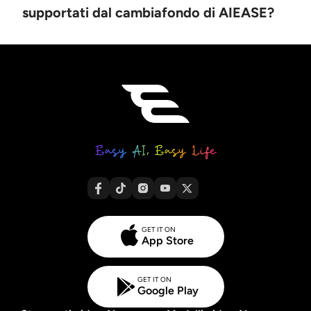
supportati dal cambiafondo di AIEASE?
GET IT ON
App Store
GET IT ON
Google Play