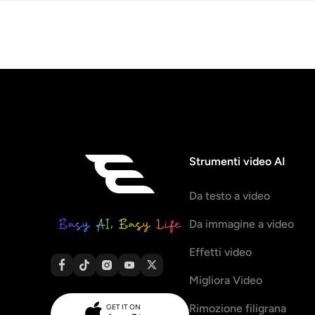
Strumenti video AI
Da testo a video
Da immagine a video
Effetti video
Migliora Video
Rimozione filigrana
GET IT ON