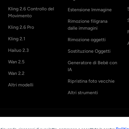
Kling 2.6 Controllo del
Estensione Immagine
Movimento
Rimozione filigrana
Kling 2.6 Pro
dalle immagini
Kling 2.1
Rimozione oggetti
Hailuo 2.3
Sostituzione Oggetti
Wan 2.5
Generatore di Bebè con
IA
Wan 2.2
Ripristina foto vecchie
Altri modelli
Altri strumenti
ts reserved.