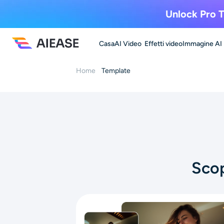
Unlock Pro T
Casa
AI Video
Effetti video
Immagine AI
Home
Template
Scop