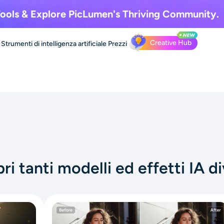
ools & Explore
PicLumen's Thriving Community.
Creative Hub
Strumenti di intelligenza artificiale
Prezzi
ri tanti modelli ed effetti IA di