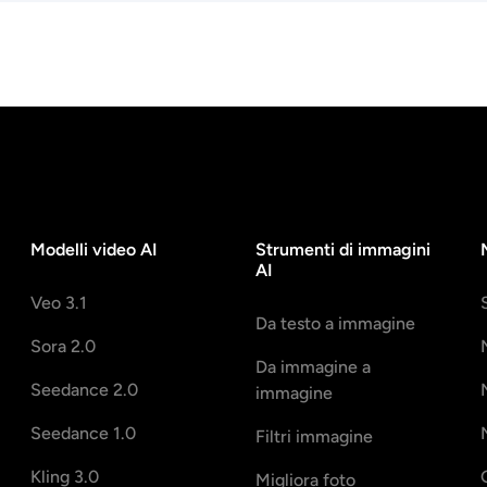
Modelli video AI
Strumenti di immagini
AI
Veo 3.1
Da testo a immagine
Sora 2.0
Da immagine a
Seedance 2.0
immagine
Seedance 1.0
Filtri immagine
Kling 3.0
Migliora foto