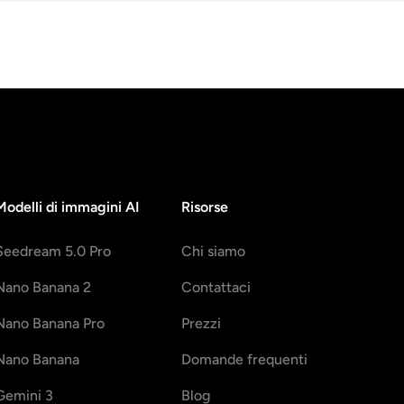
Modelli di immagini AI
Risorse
Seedream 5.0 Pro
Chi siamo
Nano Banana 2
Contattaci
Nano Banana Pro
Prezzi
Nano Banana
Domande frequenti
Gemini 3
Blog