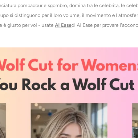
nciatura pompadour e sgombro, domina tra le celebrità, le celebri
 lupo si distinguono per il loro volume, il movimento e l'atmosfe
e è giusto per voi - usate
AI Ease
di AI Ease per provare l'acconc