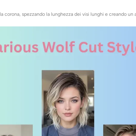
alla corona, spezzando la lunghezza dei visi lunghi e creando un 