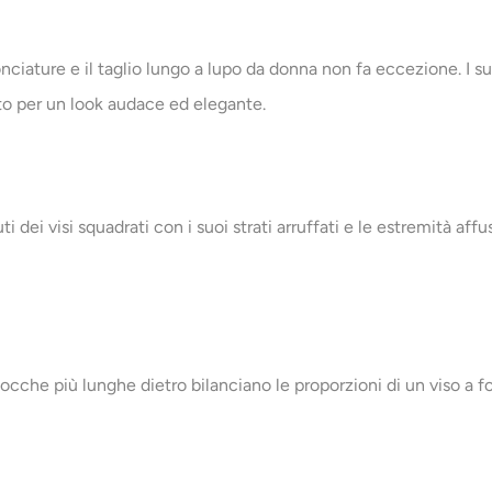
conciature e il taglio lungo a lupo da donna non fa eccezione. I suo
o per un look audace ed elegante.
i dei visi squadrati con i suoi strati arruffati e le estremità aff
 ciocche più lunghe dietro bilanciano le proporzioni di un viso a f