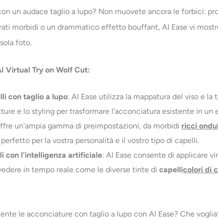
 con un audace taglio a lupo? Non muovete ancora le forbici: pro
trati morbidi o un drammatico effetto bouffant, AI Ease vi most
sola foto.
 AI Virtual Try on Wolf Cut:
i con taglio a lupo
: AI Ease utilizza la mappatura del viso e la
exture e lo styling per trasformare l'acconciatura esistente in un
 offre un'ampia gamma di preimpostazioni, da morbidi
ricci ondu
rfetto per la vostra personalità e il vostro tipo di capelli.
 con l'intelligenza artificiale
: AI Ease consente di applicare vir
vedere in tempo reale come le diverse tinte di
capelli
colori di 
nte le acconciature con taglio a lupo con AI Ease? Che vogliate