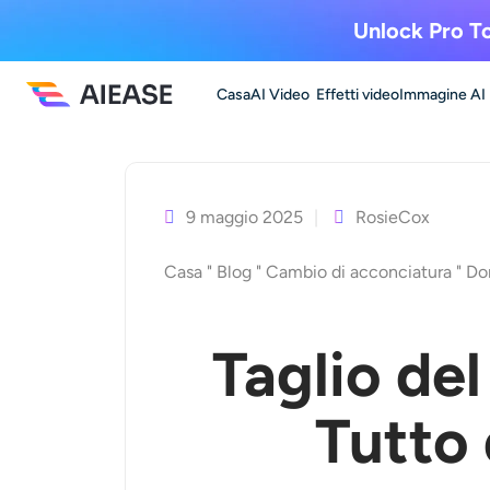
Unlock Pro To
Casa
AI Video
Effetti video
Immagine AI
Vai
al
contenuto
9 maggio 2025
RosieCox
Casa
"
Blog
"
Cambio di acconciatura
"
Do
Taglio del
Tutto 