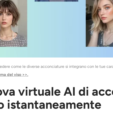
vedere come le diverse acconciature si integrano con le tue carat
rma del viso >>.
ova virtuale AI di ac
po istantaneamente