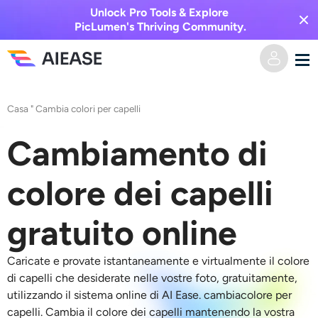
Unlock Pro Tools & Explore
PicLumen's Thriving Community.
Casa
Casa
"
Cambia colori per capelli
AI Video
Cambiamento di
Effetti video
Da testo a video
colore dei capelli
Da immagine a video
Immagine AI
gratuito online
Effetti video
Strumenti di intelligenza artificiale
Da immagine a immagine
Caricate e provate istantaneamente e virtualmente il colore
di capelli che desiderate nelle vostre foto, gratuitamente,
Generatore di baci AI
utilizzando il sistema online di AI Ease.
cambiacolore per
Da testo a immagine
Prezzi
Editor e creatore di foto
capelli
.
Cambia il colore dei capelli
mantenendo la vostra