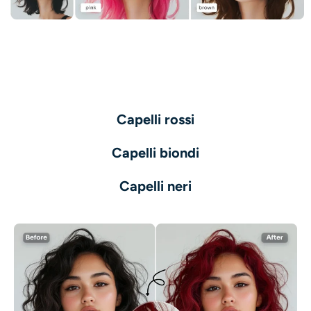
Ricolorazione AI
Generatore di immagini con stile AI
Strumenti per ritratti
Capelli rossi
Cambio acconciatura
Capelli biondi
Cambio vestiti
Capelli neri
Bambino AI
Filtro AI
Generatore di colpi alla testa Pro