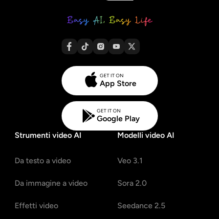
GET IT ON
App Store
GET IT ON
Google Play
Strumenti video AI
Modelli video AI
Da testo a video
Veo 3.1
Da immagine a video
Sora 2.0
Effetti video
Seedance 2.5