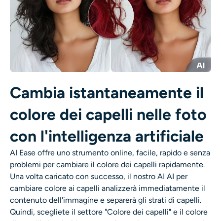
Generatore di colpi alla testa AI
Creatore di foto per passaporti
Strumenti video
Cambia istantaneamente il
Effetti video
colore dei capelli nelle foto
Potenziatore video
con l'intelligenza artificiale
Rimozione filigrana video
AI Ease offre uno strumento online, facile, rapido e senza
problemi per
cambiare il colore dei capelli
rapidamente.
Una volta caricato con successo, il nostro AI
AI per
cambiare colore ai capelli
analizzerà immediatamente il
contenuto dell'immagine e separerà gli strati di capelli.
Quindi, scegliete il settore "Colore dei capelli" e il colore