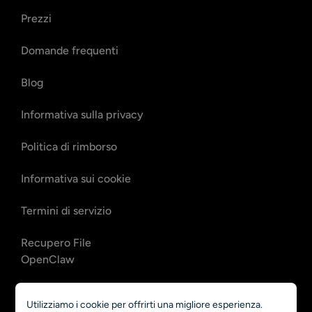
Prezzi
Domande frequenti
Blog
Informativa sulla privacy
Politica di rimborso
Informativa sui cookie
Termini di servizio
Recupero File
OpenClaw
Recupero email
Utilizziamo i cookie per offrirti una migliore esperienza.
OpenClaw