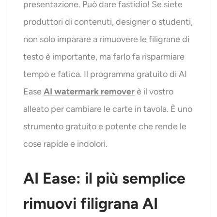
presentazione. Può dare fastidio! Se siete
Generatore di colpi alla testa AI
produttori di contenuti, designer o studenti,
Creatore di foto per passaporti
non solo imparare a rimuovere le filigrane di
testo è importante, ma farlo fa risparmiare
Strumenti video
tempo e fatica. Il programma gratuito di AI
Effetti video
Ease
AI watermark remover
è il vostro
alleato per cambiare le carte in tavola. È uno
Potenziatore video
strumento gratuito e potente che rende le
Rimozione filigrana video
cose rapide e indolori.
AI Ease: il più semplice
rimuovi filigrana AI