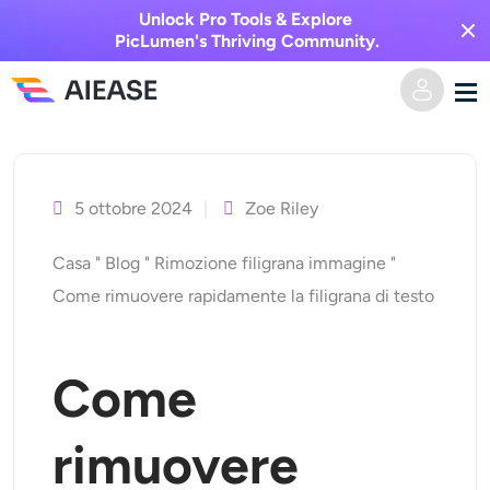
Unlock Pro Tools & Explore
PicLumen's Thriving Community.
Vai
Casa
al
contenuto
5 ottobre 2024
Zoe Riley
AI Video
Casa
"
Blog
"
Rimozione filigrana immagine
"
Effetti video
Da testo a video
Come rimuovere rapidamente la filigrana di testo
Da immagine a video
Immagine AI
Come
Effetti video
Strumenti di intelligenza artificiale
Da immagine a immagine
rimuovere
Generatore di baci AI
Da testo a immagine
Prezzi
Editor e creatore di foto