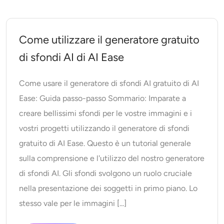
Generatore di colpi alla testa AI
Creatore di foto per passaporti
Come utilizzare il generatore gratuito
di sfondi AI di AI Ease
Strumenti video
Come usare il generatore di sfondi AI gratuito di AI
Effetti video
Ease: Guida passo-passo Sommario: Imparate a
creare bellissimi sfondi per le vostre immagini e i
Potenziatore video
vostri progetti utilizzando il generatore di sfondi
gratuito di AI Ease. Questo è un tutorial generale
Rimozione filigrana video
sulla comprensione e l'utilizzo del nostro generatore
di sfondi AI. Gli sfondi svolgono un ruolo cruciale
nella presentazione dei soggetti in primo piano. Lo
stesso vale per le immagini [...]