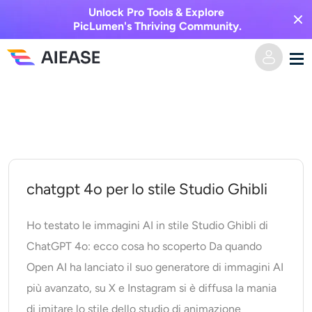
Unlock Pro Tools & Explore
PicLumen's Thriving Community.
Vai
Casa
al
contenuto
AI Video
Effetti video
Da testo a video
chatgpt 4o per lo stile Studio Ghibli
Da immagine a video
Immagine AI
Ho testato le immagini AI in stile Studio Ghibli di
ChatGPT 4o: ecco cosa ho scoperto Da quando
Effetti video
Strumenti di intelligenza artificiale
Da immagine a immagine
Open AI ha lanciato il suo generatore di immagini AI
più avanzato, su X e Instagram si è diffusa la mania
Generatore di baci AI
Da testo a immagine
Prezzi
Editor e creatore di foto
di imitare lo stile dello studio di animazione