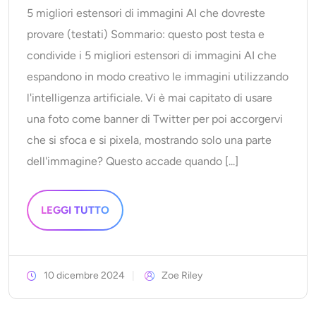
5 migliori estensori di immagini AI che dovreste
Ricolorazione AI
provare (testati) Sommario: questo post testa e
Generatore di immagini con stile AI
condivide i 5 migliori estensori di immagini AI che
espandono in modo creativo le immagini utilizzando
Strumenti per ritratti
l'intelligenza artificiale. Vi è mai capitato di usare
una foto come banner di Twitter per poi accorgervi
Cambio acconciatura
che si sfoca e si pixela, mostrando solo una parte
dell'immagine? Questo accade quando [...]
Cambio vestiti
Bambino AI
LEGGI TUTTO
Filtro AI
10 dicembre 2024
Zoe Riley
Generatore di colpi alla testa Pro