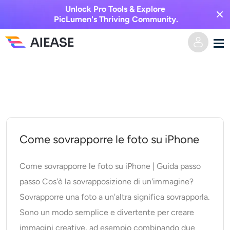
Unlock Pro Tools & Explore
PicLumen's Thriving Community.
Vai
Casa
al
contenuto
AI Video
Effetti video
Da testo a video
Come sovrapporre le foto su iPhone
Da immagine a video
Immagine AI
Come sovrapporre le foto su iPhone | Guida passo
passo Cos'è la sovrapposizione di un'immagine?
Effetti video
Strumenti di intelligenza artificiale
Da immagine a immagine
Sovrapporre una foto a un'altra significa sovrapporla.
Sono un modo semplice e divertente per creare
Generatore di baci AI
Da testo a immagine
Prezzi
Editor e creatore di foto
immagini creative, ad esempio combinando due