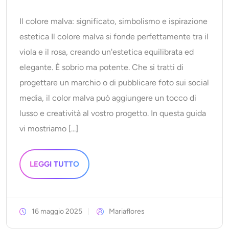
Generatore di colpi alla testa AI
Il colore malva: significato, simbolismo e ispirazione
Creatore di foto per passaporti
estetica Il colore malva si fonde perfettamente tra il
viola e il rosa, creando un'estetica equilibrata ed
Strumenti video
elegante. È sobrio ma potente. Che si tratti di
progettare un marchio o di pubblicare foto sui social
Effetti video
media, il color malva può aggiungere un tocco di
lusso e creatività al vostro progetto. In questa guida
Potenziatore video
vi mostriamo [...]
Rimozione filigrana video
LEGGI TUTTO
16 maggio 2025
Mariaflores