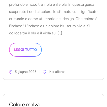
profondo e ricco tra il blu e il viola. In questa guida
Ricolorazione AI
scoprirete i codici colore, le sfumature, il significato
Generatore di immagini con stile AI
culturale e come utilizzarlo nel design. Che colore è
l'indaco? L'indaco è un colore blu scuro-viola. Si
Strumenti per ritratti
colloca tra il blu e il viola sul [...]
Cambio acconciatura
LEGGI TUTTO
Cambio vestiti
Bambino AI
5 giugno 2025
Mariaflores
Filtro AI
Generatore di colpi alla testa Pro
Colore malva