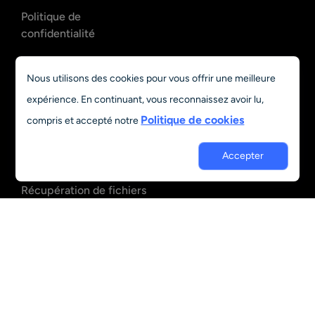
Politique de
confidentialité
Politique de
Nous utilisons des cookies pour vous offrir une meilleure
remboursement
expérience. En continuant, vous reconnaissez avoir lu,
Politique relative aux
Politique de cookies
compris et accepté notre
cookies
Accepter
Conditions d’utilisation
Récupération de fichiers
OpenClaw
Récupération d’e-mails
OpenClaw
Français