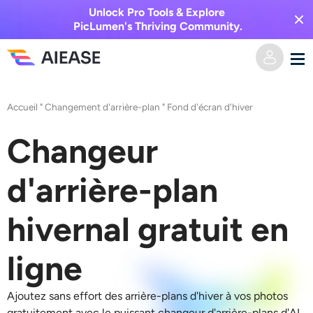
Unlock Pro Tools & Explore
PicLumen's Thriving Community.
Domicile
Accueil
"
Changement d'arrière-plan
"
Fond d'écran d'hiver
Vidéo IA
Changeur
Effets vidéo
Texte en vidéo
d'arrière-plan
De l’image à la vidéo
Image IA
hivernal gratuit en
Effets vidéo
Outils d’IA
Image vers image
ligne
Générateur de baisers IA
Texte en image
Prisée
Éditeur et créateur de photos
Ajoutez sans effort des arrière-plans d'hiver à vos photos
gratuitement avec le puissant changeur d'arrière-plans d'AI