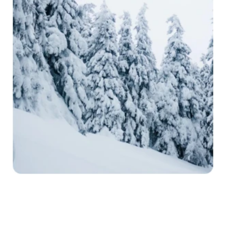
Générateur de tirs à la tête IA
Créateur de photos d’identité
Outils vidéo
Effets vidéo
Amplificateur vidéo
Suppression de filigrane vidéo