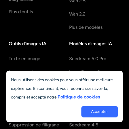
Wan 2.5
Plus d’outils
Wan 2.2
Plus de modèles
Outils d’images IA
Modèles d’images IA
Texte en image
Seedream 5.0 Pro
Image vers image
Nano Banana 2
Nous utilisons des cookies pour vous offrir une meilleure
Filtres d’image
Nano Banana Pro
expérience. En continuant, vous reconnaissez avoir lu,
Politique de cookies
compris et accepté notre
Améliorateur de photos
Nano Banana
Extension d’image
Gemini 3
Accepter
Suppression de filigrane
Seedream 4.5