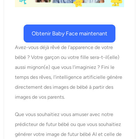
AI Recolor
Générateur d’images stylisées par IA
Obtenir Baby Face maintenant
Outils de portrait
Avez-vous déjà rêvé de l'apparence de votre
Changeur de coiffure
bébé ? Votre garçon ou votre fille sera-t-il(elle)
aussi mignon(e) que vous l'imaginiez ? Fini le
Changeur de vêtements
temps des rêves, l'intelligence artificielle génère
directement des images de bébé à partir des
Bébé IA
images de vos parents.
Filtre AI
Que vous souhaitiez vous amuser avec notre
prédicteur de futur bébé ou que vous souhaitiez
Générateur de tirs à la tête Pro
générer votre image de futur bébé AI et celle de