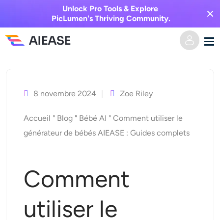
Unlock Pro Tools & Explore
PicLumen's Thriving Community.
Skip
Domicile
to
content
8 novembre 2024
Zoe Riley
Vidéo IA
Accueil
"
Blog
"
Bébé AI
"
Comment utiliser le
Effets vidéo
Texte en vidéo
générateur de bébés AIEASE : Guides complets
De l’image à la vidéo
Image IA
Comment
Effets vidéo
Outils d’IA
Image vers image
utiliser le
Générateur de baisers IA
Texte en image
Prisée
Éditeur et créateur de photos