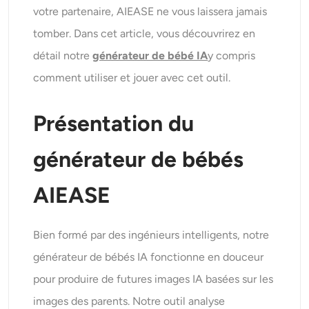
Générateur de tirs à la tête IA
votre partenaire, AIEASE ne vous laissera jamais
tomber. Dans cet article, vous découvrirez en
Créateur de photos d’identité
détail notre
générateur de bébé IA
y compris
comment utiliser et jouer avec cet outil.
Outils vidéo
Présentation du
Effets vidéo
générateur de bébés
Amplificateur vidéo
AIEASE
Suppression de filigrane vidéo
Bien formé par des ingénieurs intelligents, notre
générateur de bébés IA fonctionne en douceur
pour produire de futures images IA basées sur les
images des parents. Notre outil analyse