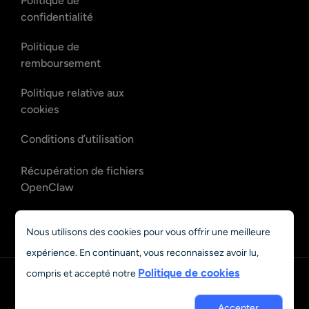
Politique de
confidentialité
Politique de
remboursement
Politique relative aux
cookies
Conditions d’utilisation
Récupération de fichiers
OpenClaw
Récupération d’e-mails
Nous utilisons des cookies pour vous offrir une meilleure
OpenClaw
expérience. En continuant, vous reconnaissez avoir lu,
Politique de cookies
compris et accepté notre
Français
Accepter
© 2023 - 2026 Grand Vision Tech Software Limited. All rights