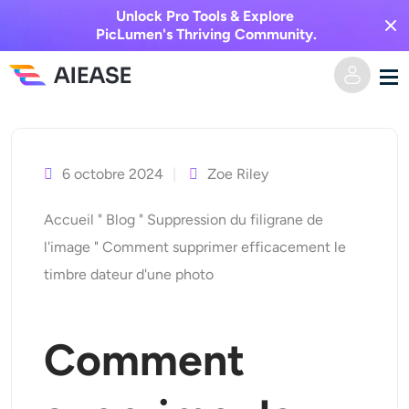
Unlock Pro Tools & Explore
PicLumen's Thriving Community.
Skip
Domicile
to
content
6 octobre 2024
Zoe Riley
Vidéo IA
Accueil
"
Blog
"
Suppression du filigrane de
Effets vidéo
Texte en vidéo
l'image
"
Comment supprimer efficacement le
timbre dateur d'une photo
De l’image à la vidéo
Image IA
Effets vidéo
Outils d’IA
Image vers image
Comment
Générateur de baisers IA
Texte en image
Prisée
Éditeur et créateur de photos