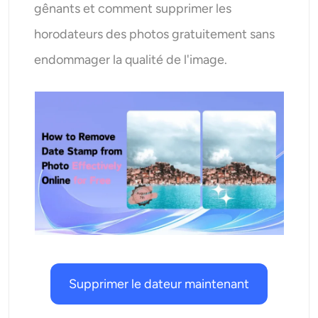
gênants et comment supprimer les
Générateur de tirs à la tête IA
horodateurs des photos gratuitement sans
Créateur de photos d’identité
endommager la qualité de l'image.
Outils vidéo
Effets vidéo
Amplificateur vidéo
Suppression de filigrane vidéo
Supprimer le dateur maintenant