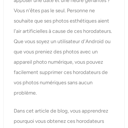
apposer une date et une heure gênantes ?
AI Recolor
Vous n'êtes pas le seul. Personne ne
souhaite que ses photos esthétiques aient
Générateur d’images stylisées par IA
l'air artificielles à cause de ces horodateurs.
Outils de portrait
Que vous soyez un utilisateur d'Android ou
que vous preniez des photos avec un
Changeur de coiffure
appareil photo numérique, vous pouvez
Changeur de vêtements
facilement supprimer ces horodateurs de
vos photos numériques sans aucun
Bébé IA
problème.
Filtre AI
Dans cet article de blog, vous apprendrez
Générateur de tirs à la tête Pro
pourquoi vous obtenez ces horodateurs