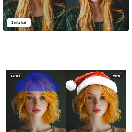
AI Recolor
Générateur d’images stylisées par IA
Outils de portrait
Changeur de coiffure
Changeur de vêtements
Bébé IA
Filtre AI
Générateur de tirs à la tête Pro