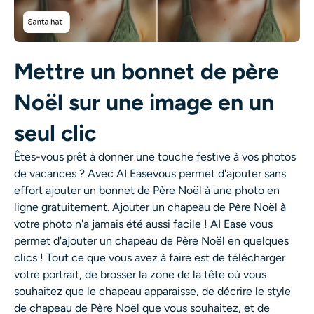
Générateur de tirs à la tête IA
Créateur de photos d’identité
Mettre un bonnet de père
Outils vidéo
Noël sur une image en un
Effets vidéo
seul clic
Êtes-vous prêt à donner une touche festive à vos photos
Amplificateur vidéo
de vacances ? Avec
AI Ease
vous permet d'ajouter sans
effort
ajouter un bonnet de Père Noël à une photo
en
Suppression de filigrane vidéo
ligne gratuitement. Ajouter un chapeau de Père Noël à
votre photo n'a jamais été aussi facile ! AI Ease vous
permet d'ajouter un chapeau de Père Noël en quelques
clics ! Tout ce que vous avez à faire est de télécharger
votre portrait, de brosser la zone de la tête où vous
souhaitez que le chapeau apparaisse, de décrire le style
de chapeau de Père Noël que vous souhaitez, et de