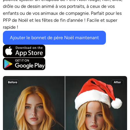
Modèles d’IA pris en charge
drôle ou de dessin animé à vos portraits, à ceux de vos
Générateur de câlins IA
Rehausseur de photos
Seedream 5.0 Pro
Nano Banana Pro
Seedream 4.5
enfants ou de vos animaux de compagnie. Parfait pour les
PFP de Noël et les fêtes de fin d'année ! Facile et super
Nano banane
Flux Kontext
Générateur de danse IA
Extracteur d’objets
rapide !
Modèles d’IA pris en charge
Ajouter le bonnet de père Noël maintenant
Dissolvant de filigrane
Seedance 2.0
Kling 2.6 Motion Control
Veo 3.1
Sora 2.0
Kling 2.6 Pro
Kling 2.1 Master
Hailuo 2.3
Effaceur d’arrière-plan
Wan 2.5
Contexte de l’IA
Restauration de photos
Prolongateur d’IA
Remplacement IA