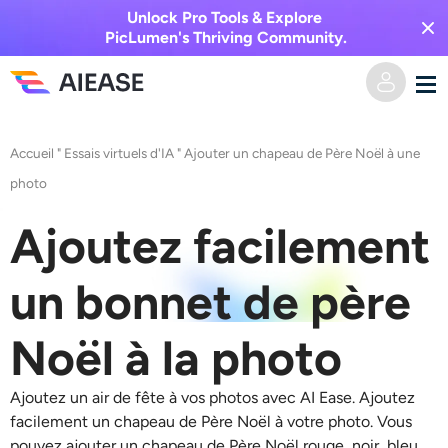
Unlock Pro Tools & Explore
PicLumen's Thriving Community.
Domicile
Accueil
"
Essais virtuels d'IA
"
Ajouter un chapeau de Père Noël à une
photo
Vidéo IA
Ajoutez facilement
Effets vidéo
Texte en vidéo
un bonnet de père
De l’image à la vidéo
Image IA
Noël à la photo
Effets vidéo
Outils d’IA
Image vers image
Ajoutez un air de fête à vos photos avec AI Ease. Ajoutez
Générateur de baisers IA
Texte en image
Prisée
Éditeur et créateur de photos
facilement un chapeau de Père Noël à votre photo. Vous
pouvez ajouter un chapeau de Père Noël rouge, noir, bleu,