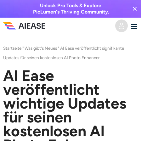
Unlock Pro Tools & Explore
PicLumen's Thriving Community.
Heim
Startseite
"
Was gibt's Neues
"
AI Ease veröffentlicht signifikante
Updates für seinen kostenlosen AI Photo Enhancer
KI-Video
AI Ease
Videoeffekte
Text zu Video
veröffentlicht
Bild zu Video
KI-Bild
wichtige Updates
für seinen
Videoeffekte
KI-Werkzeuge
Bild zu Bild
kostenlosen AI
KI-Kuss-Generator
Text zu Bild
Auszeichnung
Foto-Editor & -Creator