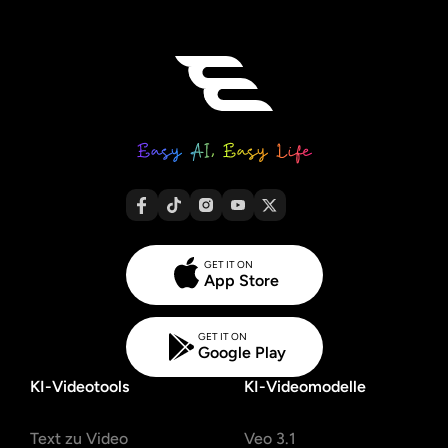
GET IT ON
App Store
GET IT ON
Google Play
KI-Videotools
KI-Videomodelle
Text zu Video
Veo 3.1