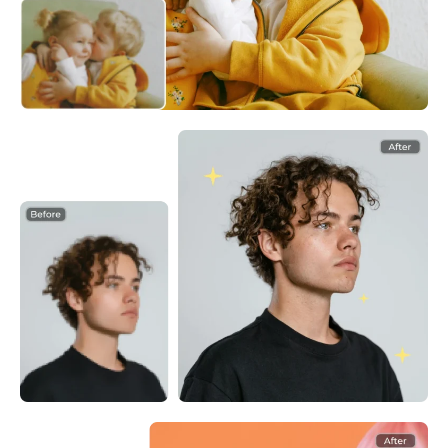
KI neu einfärben
KI-Stil-Bildgenerator
Hochformat-Werkzeuge
Frisuren-Wechsler
Kleiderbügel
KI-Baby
KI-Filter
Headshot-Generator Pro