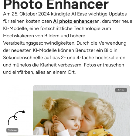
Photo Enhancer
Unterstützte KI-Modelle
KI-Umarmungsgenerator
Foto-Verstärker
Seedream 5.0 Pro
Nano Banana Pro
Seedream 4.5
Am 25. Oktober 2024 kündigte AI Ease wichtige Updates
für seinen kostenlosen
AI photo enhancer
an, darunter neue
Nano Banane
Flux Kontext
KI-Tanzgenerator
Objekt-Entferner
KI-Modelle, eine fortschrittliche Technologie zum
Hochskalieren von Bildern und höhere
Unterstützte KI-Modelle
Wasserzeichen-Entferner
Verarbeitungsgeschwindigkeiten. Durch die Verwendung
Seedance 2.0
Kling 2.6 Motion Control
Veo 3.1
der neuesten KI-Modelle können Benutzer ein Bild in
Sora 2.0
Kling 2.6 Pro
Kling 2.1 Master
Hailuo 2.3
Sekundenschnelle auf das 2- und 4-fache hochskalieren
Hintergrund-Entferner
und mühelos die Klarheit verbessern, Fotos entrauschen
Wan 2.5
und einfärben, alles an einem Ort.
KI-Hintergrund
Restaurierung von Fotos
KI-Extender
KI-Ersatz