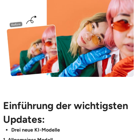
KI-Headshot-Generator
Passfoto-Ersteller
Video-Werkzeuge
Videoeffekte
Video-Verstärker
Video-Wasserzeichen-Entferner
Einführung der wichtigsten
Updates:
Drei neue KI-Modelle
1. Allgemeines Modell