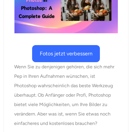
KI neu einfärben
KI-Stil-Bildgenerator
Hochformat-Werkzeuge
Fotos jetzt verbessern
Frisuren-Wechsler
Wenn Sie zu denjenigen gehören, die sich mehr
Kleiderbügel
Pep in Ihren Aufnahmen wünschen, ist
Photoshop wahrscheinlich das beste Werkzeug
KI-Baby
überhaupt. Ob Anfänger oder Profi, Photoshop
KI-Filter
bietet viele Möglichkeiten, um Ihre Bilder zu
verändern. Aber was ist, wenn Sie etwas noch
Headshot-Generator Pro
einfacheres und kostenloses brauchen?