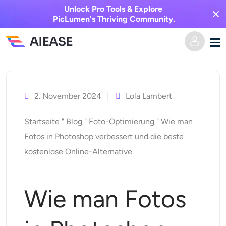
Unlock Pro Tools & Explore
PicLumen's Thriving Community.
Zum
Heim
Inhalt
springen
2. November 2024
Lola Lambert
KI-Video
Startseite
"
Blog
"
Foto-Optimierung
"
Wie man
Videoeffekte
Text zu Video
Fotos in Photoshop verbessert und die beste
kostenlose Online-Alternative
Bild zu Video
KI-Bild
Videoeffekte
KI-Werkzeuge
Bild zu Bild
Wie man Fotos
KI-Kuss-Generator
Text zu Bild
Auszeichnung
Foto-Editor & -Creator