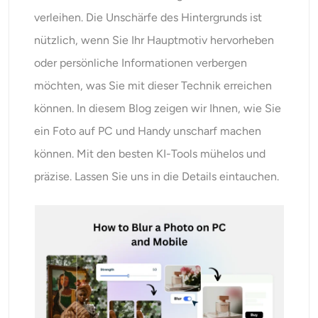
KI neu einfärben
verleihen. Die Unschärfe des Hintergrunds ist
nützlich, wenn Sie Ihr Hauptmotiv hervorheben
KI-Stil-Bildgenerator
oder persönliche Informationen verbergen
möchten, was Sie mit dieser Technik erreichen
Hochformat-Werkzeuge
können. In diesem Blog zeigen wir Ihnen, wie Sie
Frisuren-Wechsler
ein Foto auf PC und Handy unscharf machen
können. Mit den besten KI-Tools mühelos und
Kleiderbügel
präzise. Lassen Sie uns in die Details eintauchen.
KI-Baby
KI-Filter
Headshot-Generator Pro