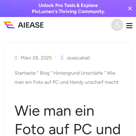
Unlock Pro Tools & Explore
PicLumen's Thriving Community.
Zum
Heim
Inhalt
springen
März 28, 2025
Jessicahall
KI-Video
Startseite
"
Blog
"
Hintergrund Unschärfe
"
Wie
Videoeffekte
Text zu Video
man ein Foto auf PC und Handy unscharf macht
Bild zu Video
KI-Bild
Wie man ein
Videoeffekte
KI-Werkzeuge
Bild zu Bild
Foto auf PC und
KI-Kuss-Generator
Text zu Bild
Auszeichnung
Foto-Editor & -Creator