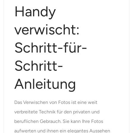
Unterstützte KI-Modelle
Handy
KI-Umarmungsgenerator
Foto-Verstärker
Seedream 5.0 Pro
Nano Banana Pro
Seedream 4.5
Nano Banane
Flux Kontext
KI-Tanzgenerator
verwischt:
Objekt-Entferner
Unterstützte KI-Modelle
Wasserzeichen-Entferner
Schritt-für-
Seedance 2.0
Kling 2.6 Motion Control
Veo 3.1
Sora 2.0
Kling 2.6 Pro
Kling 2.1 Master
Hailuo 2.3
Hintergrund-Entferner
Schritt-
Wan 2.5
KI-Hintergrund
Anleitung
Restaurierung von Fotos
Das Verwischen von Fotos ist eine weit
KI-Extender
verbreitete Technik für den privaten und
beruflichen Gebrauch. Sie kann Ihre Fotos
KI-Ersatz
aufwerten und ihnen ein elegantes Aussehen