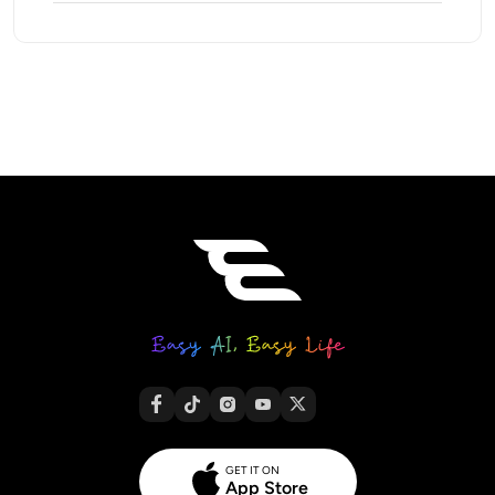
GET IT ON
App Store