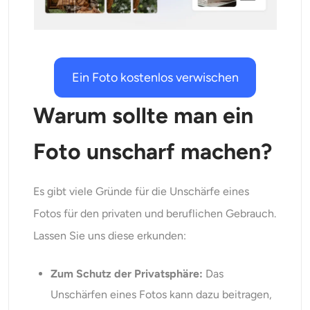
KI-Headshot-Generator
Passfoto-Ersteller
Ein Foto kostenlos verwischen
Video-Werkzeuge
Warum sollte man ein
Videoeffekte
Foto unscharf machen?
Video-Verstärker
Es gibt viele Gründe für die Unschärfe eines
Video-Wasserzeichen-Entferner
Fotos für den privaten und beruflichen Gebrauch.
Lassen Sie uns diese erkunden:
Zum Schutz der Privatsphäre:
Das
Unschärfen eines Fotos kann dazu beitragen,