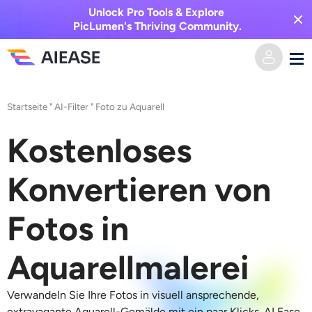
Unlock Pro Tools & Explore
PicLumen's Thriving Community.
Heim
Startseite
"
AI-Filter
"
Foto zu Aquarell
KI-Video
Kostenloses
Videoeffekte
Text zu Video
Konvertieren von
Bild zu Video
KI-Bild
Fotos in
Videoeffekte
KI-Werkzeuge
Bild zu Bild
Aquarellmalerei
KI-Kuss-Generator
Text zu Bild
Auszeichnung
Foto-Editor & -Creator
Verwandeln Sie Ihre Fotos in visuell ansprechende,
extravagante
Aquarell-Gemälde
mit ein paar Klicks. AI Ease