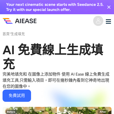
Your next cinematic scene starts with Seedance 2.5.
Try it with our special launch offer.
首頁
"
生成填充
家
AI 免費線上生成填
AI視頻
充
視覺特效
文字轉視頻
完美地填充和
在圖像上添加物件
使用 AI Ease
線上免費生成
圖像轉視頻
AI圖像
填充工具
.只需輸入項目，即可在幾秒鐘內看到它神奇地出現
在您的圖像中。
視頻效果
人工智慧工具
以圖生圖
免費試用
AI親吻生成器
文字轉圖片
定價
相片編輯與創作工具