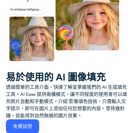
AI重新著色
AI 風格圖片生成器
肖像工具
髮型更換器
換衣服
易於使用的 AI 圖像填充
透過簡單的工具介面，快速了解並掌握我們的
AI 生成填充
AI寶貝
工具。AI Ease 提供兩種模式，讓不同程度的使用者可以
填
充照片
自動和手動模式。介紹
影像填色
技術，只需輸入文
AI濾鏡
字提示，即可在圖片上添加任何您想要的內容。等待幾秒
鐘，就能得到自然無縫的圖片效果。
爆頭生成器專業版
免費試用