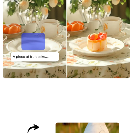
支援的人工智慧模型
AI擁抱生成器
照片增強器
Seedream 5.0 專業版
Nano Banana Pro
Seedream 4.5
納米香蕉
通量 Kontext
AI舞蹈生成器
物件移除器
支援的人工智慧模型
浮水印去除器
Seedance 2.5
Seedance 2.0
Kling 2.6 Motion Control
Veo 3.1
Sora 2.0
Kling 2.6 Pro
Kling 2.1 Master
背景去除劑
Hailuo 2.3
Wan 2.5
AI背景
照片修復
AI擴展器
人工智慧替換器