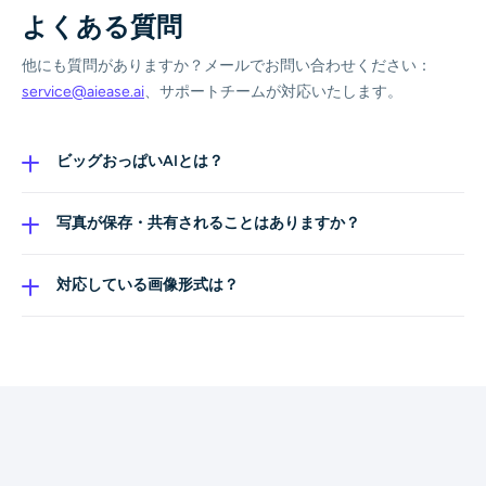
よくある質問
他にも質問がありますか？メールでお問い合わせください：
service@aiease.ai
、サポートチームが対応いたします。
ビッグおっぱいAIとは？
AIおっぱい強調は、AIモデルを使って写真やクリエイテ
ィブ画像のバストサイズやボディラインを視覚的に調整
写真が保存・共有されることはありますか？
する、ボディプロポーション補正フィルターです。ファ
いいえ。すべての画像は安全に処理されます。元のアッ
ッション、広告、アート用途向けに、自然でバランスの
プロード画像を保存・再利用・共有することはありませ
対応している画像形式は？
取れた仕上がりを重視しています。
ん。処理完了後、ファイルは自動的に削除されます。
JPG、PNG、WebPなどの一般的な画像形式に対応して
います。最良の結果を得るには、高解像度の画像を推奨
します。