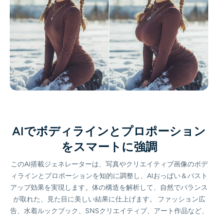
サポートされている AI モデル
AIハグジェネレーター
フォトエンハンサー
Seedream 5.0 Pro
Nano Banana Pro
Seedream 4.5
ナノバナナ
フラックス Kontext
AIダンスジェネレーター
オブジェクトリムーバー
サポートされている AI モデル
透かしリムーバー
Seedance 2.0
Kling 2.6 Motion Control
Veo 3.1
Sora 2.0
Kling 2.6 Pro
Kling 2.1 Master
Hailuo 2.3
背景リムーバー
Wan 2.5
AIの背景
AIでボディラインとプロポーション
をスマートに強調
写真の復元
このAI搭載ジェネレーターは、写真やクリエイティブ画像のボデ
AIエクステンダー
ィラインとプロポーションを知的に調整し、AIおっぱい＆バスト
アップ効果を実現します。体の構造を解析して、自然でバランス
が取れた、見た目に美しい結果に仕上げます。 ファッション広
AIリプレイサー
告、水着ルックブック、SNSクリエイティブ、アート作品など、