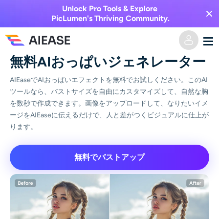
Unlock Pro Tools & Explore
PicLumen's Thriving Community.
無料AIおっぱいジェネレーター
ホーム
AIEaseでAIおっぱいエフェクトを無料でお試しください。このAI
ツールなら、バストサイズを自由にカスタマイズして、自然な胸
AI動画
を数秒で作成できます。画像をアップロードして、なりたいイメ
ージをAIEaseに伝えるだけで、人と差がつくビジュアルに仕上が
動画エフェクト
テキストからビデオへ
ります。
画像からビデオへ
AI画像
無料でバストアップ
ビデオエフェクト
AIツール
画像から画像へ
AIキスジェネレーター
テキストから画像へ
プライシング
写真編集＆クリエイター