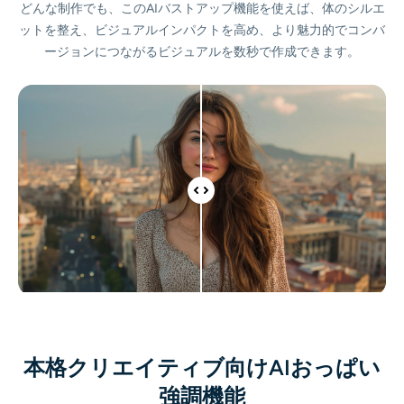
どんな制作でも、このAIバストアップ機能を使えば、体のシルエ
AIリカラー
ットを整え、ビジュアルインパクトを高め、より魅力的でコンバ
ージョンにつながるビジュアルを数秒で作成できます。
AIスタイル画像ジェネレーター
ポートレートツール
ヘアスタイルチェンジャー
衣類チェンジャー
AIベイビー
AIフィルター
本格クリエイティブ向けAIおっぱい
ヘッドショットジェネレータープロ
強調機能