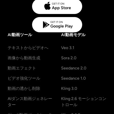
GET IT ON
App Store
GET IT ON
Google Play
AI動画ツール
AI動画モデル
テキストからビデオへ
Veo 3.1
画像から動画生成
Sora 2.0
動画エフェクト
Seedance 2.0
ビデオ強化ツール
Seedance 1.0
動画の透かし削除
Kling 3.0
AIダンス動画ジェネレー
Kling 2.6 モーションコン
ター
トロール