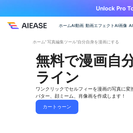
Unlock Pro To
ホーム
AI動画
動画エフェクト
AI画像
A
ホーム
"
写真編集ツール
"
自分自身を漫画にする
無料で漫画自
ライン
ワンクリックでセルフィーを漫画の写真に変
バター、顔ミーム、肖像画を作成します！
カートゥーン