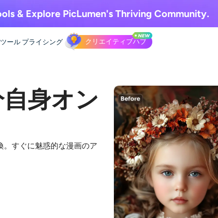
ols & Explore
PicLumen's Thriving Community.
クリエイティブハブ
Iツール
プライシング
分自身オン
換。すぐに魅惑的な漫画のア