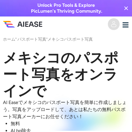
Unlock Pro Tools & Explore
PicLumen's Thriving Community.
ホーム
"
パスポート写真
"
メキシコパスポート写真
ホーム
メキシコのパスポ
AI動画
ート写真をオンラ
動画エフェクト
テキストからビデオへ
インで
画像からビデオへ
AI画像
AI Easeでメキシコのパスポート写真を簡単に作成しましょ
ビデオエフェクト
AIツール
画像から画像へ
う。写真をアップロードして、あとは私たちの無料パスポ
ート写真メーカーにお任せください！
AIキスジェネレーター
テキストから画像へ
無料
プライシング
写真編集＆クリエイター
AI bg除去