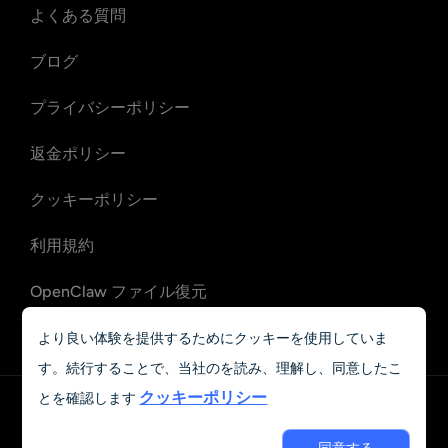
よくある質問
ブログ
プライバシーポリシー
返金ポリシー
クッキーポリシー
利用規約
OpenClaw ファイル復元
OpenClaw メール復旧
より良い体験を提供するためにクッキーを使用していま
す。続行することで、当社のを読み、理解し、同意したこ
クッキーポリシー
とを確認します
日本語