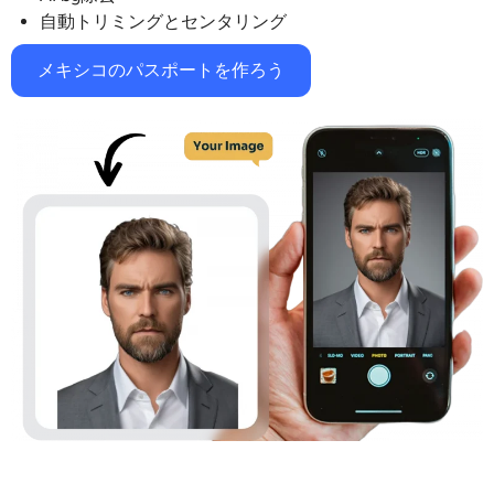
サポートされている AI モデル
自動トリミングとセンタリング
AIハグジェネレーター
フォトエンハンサー
Seedream 5.0 Pro
Nano Banana Pro
Seedream 4.5
メキシコのパスポートを作ろう
ナノバナナ
フラックス Kontext
AIダンスジェネレーター
オブジェクトリムーバー
サポートされている AI モデル
透かしリムーバー
Seedance 2.0
Kling 2.6 Motion Control
Veo 3.1
Sora 2.0
Kling 2.6 Pro
Kling 2.1 Master
Hailuo 2.3
背景リムーバー
Wan 2.5
AIの背景
写真の復元
AIエクステンダー
AIリプレイサー