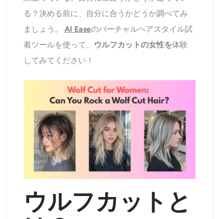
AIリカラー
る？決める前に、自分に合うかどうか調べてみ
ましょう。
AI Ease
のバーチャルヘアスタイル試
AIスタイル画像ジェネレーター
着ツールを使って、
ウルフカットの女性を
体験
してみてください！
ポートレートツール
ヘアスタイルチェンジャー
衣類チェンジャー
AIベイビー
AIフィルター
ウルフカットと
ヘッドショットジェネレータープロ