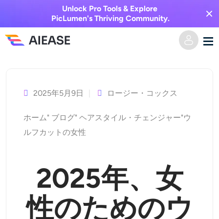
Unlock Pro Tools & Explore
PicLumen's Thriving Community.
コ
ホーム
ン
テ
2025年5月9日
ロージー・コックス
AI動画
ン
ホーム
"
ブログ
"
ヘアスタイル・チェンジャー
"
ウ
ツ
動画エフェクト
テキストからビデオへ
ルフカットの女性
へ
ス
画像からビデオへ
AI画像
キ
2025年、女
ビデオエフェクト
ッ
AIツール
画像から画像へ
プ
性のためのウ
AIキスジェネレーター
テキストから画像へ
プライシング
写真編集＆クリエイター