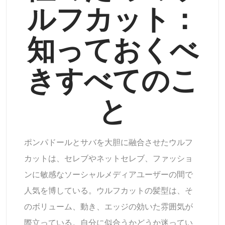
ルフカット：
サポートされている AI モデル
AIハグジェネレーター
フォトエンハンサー
Seedream 5.0 Pro
Nano Banana Pro
Seedream 4.5
知っておくべ
ナノバナナ
フラックス Kontext
AIダンスジェネレーター
オブジェクトリムーバー
サポートされている AI モデル
きすべてのこ
透かしリムーバー
Seedance 2.0
Kling 2.6 Motion Control
Veo 3.1
Sora 2.0
Kling 2.6 Pro
Kling 2.1 Master
Hailuo 2.3
背景リムーバー
と
Wan 2.5
AIの背景
ポンパドールとサバを大胆に融合させたウルフ
写真の復元
カットは、セレブやネットセレブ、ファッショ
ンに敏感なソーシャルメディアユーザーの間で
AIエクステンダー
人気を博している。ウルフカットの髪型は、そ
のボリューム、動き、エッジの効いた雰囲気が
AIリプレイサー
際立っている。自分に似合うかどうか迷ってい