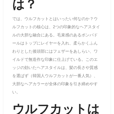
は？
AIヘッドショットジェネレーター
パスポート写真メーカー
では、ウルフカットとはいったい何なのか？ウ
ルフカットの核心は、2つの印象的なヘアスタイ
ビデオツール
ルの大胆な融合にある。毛束感のあるポンパド
ールはトップにレイヤーを入れ、柔らかくふん
ビデオエフェクト
わりとした後頭部にはフェザーをあしらい、ワ
イルドで無造作な印象に仕上げている。このエ
ビデオエンハンサー
ッジの効いたヘアスタイルは、髪の長さや質感
動画ウォーターマーク削除ツール
を選ばず（韓国人ウルフカットが一番人気）、
大胆なヘアカラーが全体の印象を引き締めやす
い。
ウルフカットは