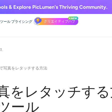
ols & Explore
PicLumen's Thriving Community.
クリエイティブハブ
Iツール
プライシング
ス
oneで写真をレタッチする方法
で写真をレタッチす
ツール