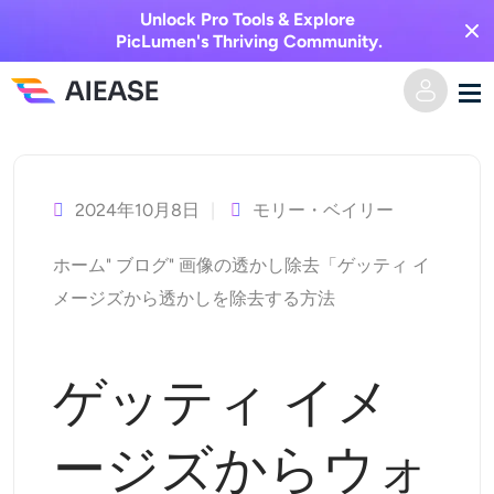
Unlock Pro Tools & Explore
PicLumen's Thriving Community.
コ
ホーム
ン
テ
2024年10月8日
モリー・ベイリー
AI動画
ン
ホーム
"
ブログ
"
画像の透かし除去
「ゲッティ イ
ツ
動画エフェクト
テキストからビデオへ
メージズから透かしを除去する方法
へ
ス
画像からビデオへ
AI画像
キ
ゲッティ イメ
ビデオエフェクト
ッ
AIツール
画像から画像へ
プ
ージズからウォ
AIキスジェネレーター
テキストから画像へ
プライシング
写真編集＆クリエイター