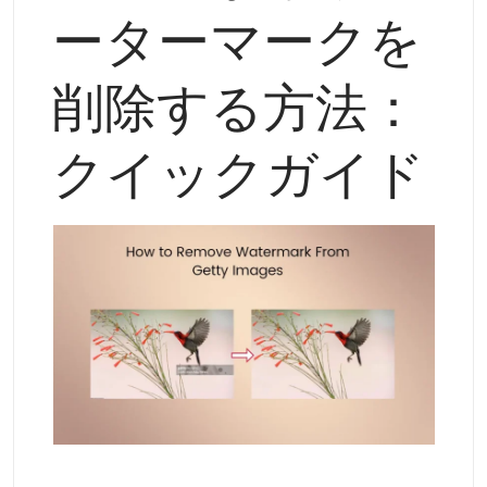
サポートされている AI モデル
ーターマークを
AIハグジェネレーター
フォトエンハンサー
Seedream 5.0 Pro
Nano Banana Pro
Seedream 4.5
ナノバナナ
フラックス Kontext
AIダンスジェネレーター
削除する方法：
オブジェクトリムーバー
サポートされている AI モデル
透かしリムーバー
クイックガイド
Seedance 2.0
Kling 2.6 Motion Control
Veo 3.1
Sora 2.0
Kling 2.6 Pro
Kling 2.1 Master
Hailuo 2.3
背景リムーバー
Wan 2.5
AIの背景
写真の復元
AIエクステンダー
AIリプレイサー