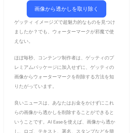
AIリカラー
画像から透かしを取り除く
AIスタイル画像ジェネレーター
ゲッティ イメージズで超魅力的なものを見つけ
ましたか？でも、ウォーターマークが邪魔で使
ポートレートツール
えない。
ヘアスタイルチェンジャー
ほぼ毎秒、コンテンツ制作者は、ゲッティのプ
レミアムパッケージに加入せずに、ゲッティの
衣類チェンジャー
画像からウォーターマークを削除する方法を知
りたがっています。
AIベイビー
良いニュースは、あなたはお金をかけずにこれ
AIフィルター
らの画像から透かしを削除することができると
ヘッドショットジェネレータープロ
いうことです。AI Easeを使えば、画像から透か
し、ロゴ、テキスト、署名、スタンプなどを簡