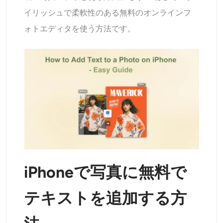
AIリカラー
イリッシュで柔軟性のある無料のオンラインフ
ォトエディタを使う方法です。
AIスタイル画像ジェネレーター
ポートレートツール
ヘアスタイルチェンジャー
衣類チェンジャー
AIベイビー
iPhoneで写真に無料で
AIフィルター
テキストを追加する方
ヘッドショットジェネレータープロ