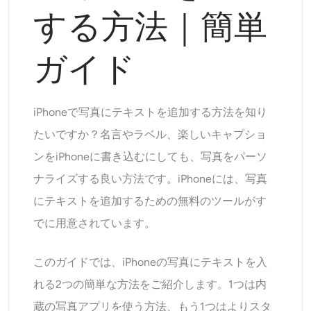
サポートされている AI モデル
する方法｜簡単
AIハグジェネレーター
フォトエンハンサー
Seedream 5.0 Pro
Nano Banana Pro
Seedream 4.5
ナノバナナ
フラックス Kontext
AIダンスジェネレーター
ガイド
オブジェクトリムーバー
サポートされている AI モデル
透かしリムーバー
Seedance 2.0
Kling 2.6 Motion Control
Veo 3.1
iPhoneで写真にテキストを追加する方法を知り
Sora 2.0
Kling 2.6 Pro
Kling 2.1 Master
Hailuo 2.3
たいですか？名言やラベル、楽しいキャプショ
背景リムーバー
Wan 2.5
ンをiPhoneに書き込むにしても、写真をパーソ
AIの背景
ナライズする良い方法です。iPhoneには、写真
にテキストを追加するための無料のツールがす
写真の復元
でに用意されています。
AIエクステンダー
このガイドでは、iPhoneの写真にテキストを入
れる2つの簡単な方法をご紹介します。1つは内
AIリプレイサー
蔵の写真アプリを使う方法、もう1つはよりスタ